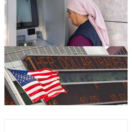
Emekli maaşı ödemeleri ne zaman yatacak? SGK, Bağ-Kur,
Emekli Sandığı maaş ödemeleri başladı
27.07.2026 09:28
FED faiz kararı ne zaman açıklanacak? Nisan ayı faiz
beklentisi belli oldu
26.07.2026 10:29