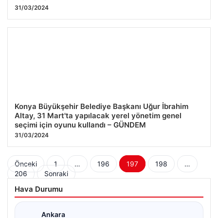
31/03/2024
Konya Büyükşehir Belediye Başkanı Uğur İbrahim
Altay, 31 Mart'ta yapılacak yerel yönetim genel
seçimi için oyunu kullandı – GÜNDEM
31/03/2024
Yazı
Önceki
1
…
196
197
198
…
206
Sonraki
sayfalaması
Hava Durumu
Ankara