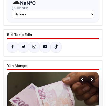
☁
NaN°C
ŞEHIR SEÇ
Bizi Takip Edin
Yan Manşet