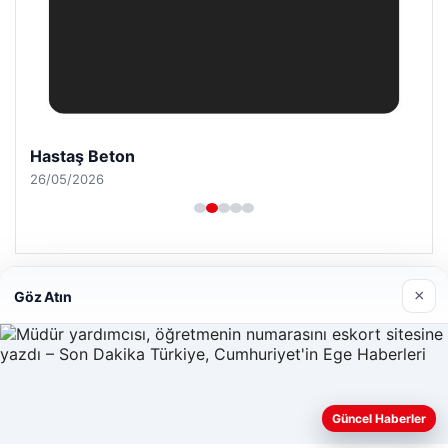
Hastaş Beton
26/05/2026
×
Göz Atın
© 2026 Habersel – Güncel Haberler
Yeminli Tercüme Bürosu
|
Malta Dil Okulu
|
lemagrup.com.tr
o
Lordhub
süperbahis
süperbahis
Güncel Haberler