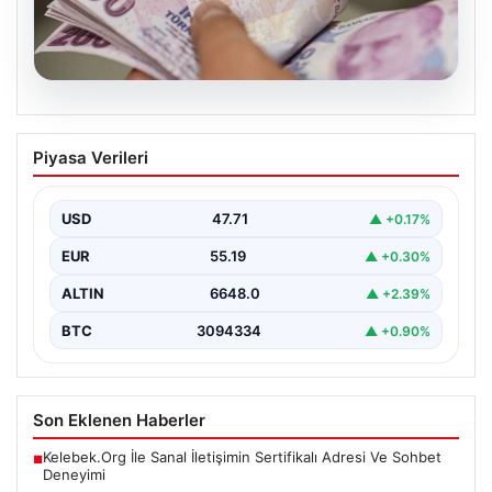
07.08.2026
Bayram ikramiyeleri ne zaman
Piyasa Verileri
yatacak? 2026 Kurban Bayramı emekli
ikramiye ödemeleri
USD
47.71
▲ +0.17%
EUR
55.19
▲ +0.30%
ALTIN
6648.0
▲ +2.39%
BTC
3094334
▲ +0.90%
Son Eklenen Haberler
Kelebek.Org İle Sanal İletişimin Sertifikalı Adresi Ve Sohbet
■
Deneyimi