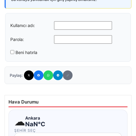
Kullanıcı adı:
Parola:
Beni hatırla
Paylaş:
Hava Durumu
☁
Ankara
NaN°C
ŞEHIR SEÇ