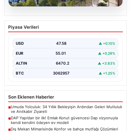
05.08.2026
DAP Yapı’dan bir ilk! Emlak Konut
Piyasa Verileri
güvencesi Dap vizyonuyla kendi
kendini ödeyen ev modeli
USD
47.58
▲ +0.10%
EUR
55.01
▲ +0.29%
ALTIN
6470.2
▲ +3.83%
BTC
3062957
▲ +1.25%
Son Eklenen Haberler
Umuda Yolculuk: 34 Yıllık Bekleyişin Ardından Gelen Mutluluk
■
ve Anıtkabir Ziyareti
DAP Yapı’dan bir ilk! Emlak Konut güvencesi Dap vizyonuyla
■
kendi kendini ödeyen ev modeli
Dış Mekan Mimarisinde Konfor ve bahçe mutfağı Çözümleri
■