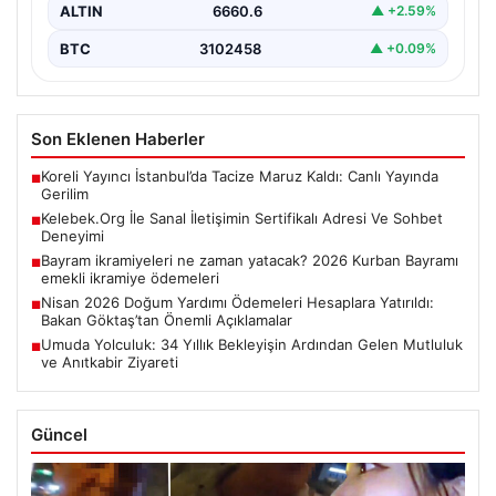
ALTIN
6660.6
▲ +2.59%
BTC
3102458
▲ +0.09%
Son Eklenen Haberler
Koreli Yayıncı İstanbul’da Tacize Maruz Kaldı: Canlı Yayında
■
Gerilim
Kelebek.Org İle Sanal İletişimin Sertifikalı Adresi Ve Sohbet
■
Deneyimi
Bayram ikramiyeleri ne zaman yatacak? 2026 Kurban Bayramı
■
emekli ikramiye ödemeleri
Nisan 2026 Doğum Yardımı Ödemeleri Hesaplara Yatırıldı:
■
Bakan Göktaş’tan Önemli Açıklamalar
Umuda Yolculuk: 34 Yıllık Bekleyişin Ardından Gelen Mutluluk
■
ve Anıtkabir Ziyareti
Güncel