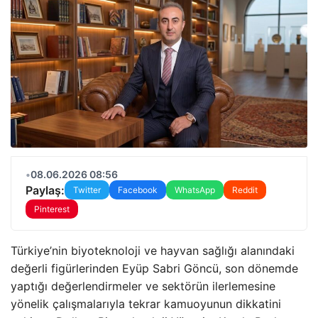
•
08.06.2026 08:56
Paylaş:
Twitter
Facebook
WhatsApp
Reddit
Pinterest
Türkiye’nin biyoteknoloji ve hayvan sağlığı alanındaki
değerli figürlerinden Eyüp Sabri Göncü, son dönemde
yaptığı değerlendirmeler ve sektörün ilerlemesine
yönelik çalışmalarıyla tekrar kamuoyunun dikkatini