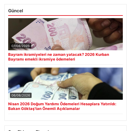
Güncel
07/08/2026
Bayram ikramiyeleri ne zaman yatacak? 2026 Kurban
Bayramı emekli ikramiye ödemeleri
06/08/2026
Nisan 2026 Doğum Yardımı Ödemeleri Hesaplara Yatırıldı:
Bakan Göktaş’tan Önemli Açıklamalar