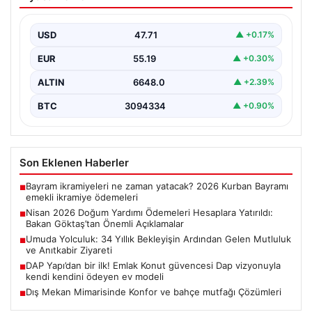
Hesaplara Yatırıldı: Bakan Göktaş’tan
Önemli Açıklamalar
USD
47.71
▲ +0.17%
Nisan ayı doğum yardımı ödemeleri, ihtiyaç sahibi aileler
tarafından büyük bir ilgiyle takip edilmeye…
EUR
55.19
▲ +0.30%
ALTIN
6648.0
▲ +2.39%
BTC
3094334
▲ +0.90%
Son Eklenen Haberler
Bayram ikramiyeleri ne zaman yatacak? 2026 Kurban Bayramı
■
emekli ikramiye ödemeleri
Nisan 2026 Doğum Yardımı Ödemeleri Hesaplara Yatırıldı:
■
Bakan Göktaş’tan Önemli Açıklamalar
Umuda Yolculuk: 34 Yıllık Bekleyişin Ardından Gelen Mutluluk
■
ve Anıtkabir Ziyareti
DAP Yapı’dan bir ilk! Emlak Konut güvencesi Dap vizyonuyla
■
kendi kendini ödeyen ev modeli
Dış Mekan Mimarisinde Konfor ve bahçe mutfağı Çözümleri
■