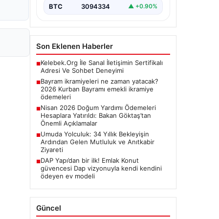
BTC
3094334
▲ +0.90%
Son Eklenen Haberler
Kelebek.Org İle Sanal İletişimin Sertifikalı
■
Adresi Ve Sohbet Deneyimi
Bayram ikramiyeleri ne zaman yatacak?
■
2026 Kurban Bayramı emekli ikramiye
ödemeleri
Nisan 2026 Doğum Yardımı Ödemeleri
■
Hesaplara Yatırıldı: Bakan Göktaş’tan
Önemli Açıklamalar
Umuda Yolculuk: 34 Yıllık Bekleyişin
■
Ardından Gelen Mutluluk ve Anıtkabir
Ziyareti
DAP Yapı’dan bir ilk! Emlak Konut
■
güvencesi Dap vizyonuyla kendi kendini
ödeyen ev modeli
Güncel