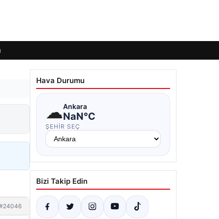
ı
Hava Durumu
☁
Ankara
NaN°C
ŞEHIR SEÇ
Bizi Takip Edin
#24046