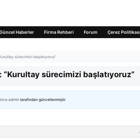
Güncel Haberler
Firma Rehberi
Forum
Çerez Politikas
Kurultay sürecimizi başlatıyoruz”
 “Kurultay sürecimizi başlatıyoruz”
 önce
admin
tarafından güncellenmiştir.