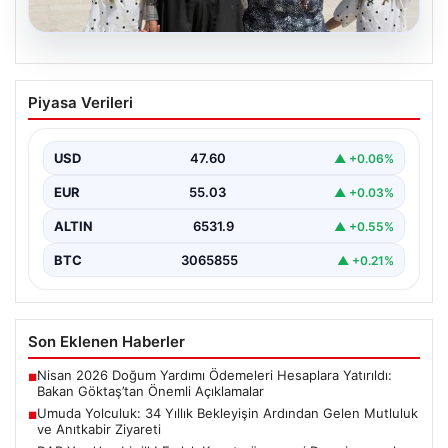
05.08.2026
Umuda Yolculuk: 34 Yıllık Bekleyişin
Piyasa Verileri
Ardından Gelen Mutluluk ve Anıtkabir
Ziyareti
USD
47.60
▲ +0.06%
Adıyaman’da yaşayan Abuzer ve Zeynep Yıldırım çifti,
evlat sahibi olma hayalini 34 yıl boyunca…
EUR
55.03
▲ +0.03%
ALTIN
6531.9
▲ +0.55%
BTC
3065855
▲ +0.21%
Son Eklenen Haberler
Nisan 2026 Doğum Yardımı Ödemeleri Hesaplara Yatırıldı:
■
Bakan Göktaş’tan Önemli Açıklamalar
Umuda Yolculuk: 34 Yıllık Bekleyişin Ardından Gelen Mutluluk
■
ve Anıtkabir Ziyareti