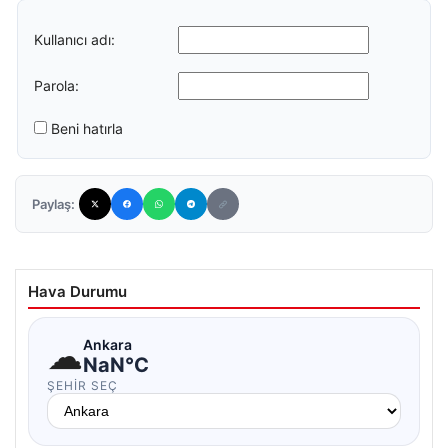
Kullanıcı adı:
Parola:
Beni hatırla
Paylaş:
Hava Durumu
☁
Ankara
NaN°C
ŞEHIR SEÇ