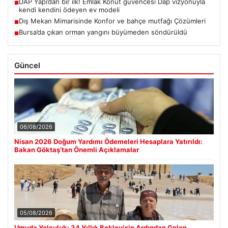
DAP Yapı’dan bir ilk! Emlak Konut güvencesi Dap vizyonuyla
■
kendi kendini ödeyen ev modeli
Dış Mekan Mimarisinde Konfor ve bahçe mutfağı Çözümleri
■
Bursa’da çıkan orman yangını büyümeden söndürüldü
■
Güncel
06/08/2026
Nisan 2026 Doğum Yardımı Ödemeleri Hesaplara Yatırıldı:
Bakan Göktaş’tan Önemli Açıklamalar
05/08/2026
Umuda Yolculuk: 34 Yıllık Bekleyişin Ardından Gelen