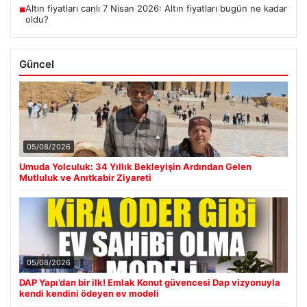
Altın fiyatları canlı 7 Nisan 2026: Altın fiyatları bugün ne kadar
■
oldu?
Güncel
05/08/2026
Umuda Yolculuk: 34 Yıllık Bekleyişin Ardından Gelen
Mutluluk ve Anıtkabir Ziyareti
05/08/2026
DAP Yapı’dan bir ilk! Emlak Konut güvencesi Dap vizyonuyla
kendi kendini ödeyen ev modeli