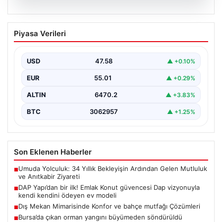
05.08.2026
DAP Yapı’dan bir ilk! Emlak Konut
Piyasa Verileri
güvencesi Dap vizyonuyla kendi
kendini ödeyen ev modeli
USD
47.58
▲ +0.10%
EUR
55.01
▲ +0.29%
ALTIN
6470.2
▲ +3.83%
BTC
3062957
▲ +1.25%
Son Eklenen Haberler
Umuda Yolculuk: 34 Yıllık Bekleyişin Ardından Gelen Mutluluk
■
ve Anıtkabir Ziyareti
DAP Yapı’dan bir ilk! Emlak Konut güvencesi Dap vizyonuyla
■
kendi kendini ödeyen ev modeli
Dış Mekan Mimarisinde Konfor ve bahçe mutfağı Çözümleri
■
Bursa’da çıkan orman yangını büyümeden söndürüldü
■