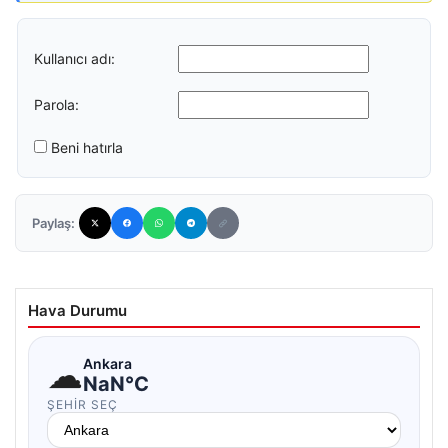
Kullanıcı adı:
Parola:
Beni hatırla
Paylaş:
Hava Durumu
☁
Ankara
NaN°C
ŞEHIR SEÇ