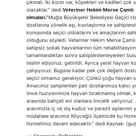
çıkmalı. İki kızım var, köpekleri ve kedileri çok
olacaklar.” dedi.
Veteriner Hekim Merve Çamlı: “
olmaları.”
Muğla Büyükşehir Belediyesi Geçici H
dostlarına yönelik aşı, kısırlaştırma ve sahiplen
konusunda seçici olduklarını ve amaçlarının sahi
olduğunu söyledi. Veteriner Hekim Merve Çamlı:
sahipsiz sokak hayvanlarının tüm rehabilitasyon i
tamamlandıktan sonra sahiplenilemeyenleri bulun
teslim ediyoruz. getirildi. Ayrıca yerel hayvan 
çalışıyoruz. Bugüne kadar pek çok değerli dos
seçici olmamız gerekiyor. Çünkü çoğu hayvan sa
Amacımız sahiplenilen pati dostlarımıza kalıcı 
önce huzurevimize hayvan bırakmamış olmak, kir
arasında bahçeli evi olanlara öncelik veriyoruz.
aracımızla iç ve dış kuduz ve parazit aşılarının y
müdahale aracımız Köyceğiz ilçemizde bu hizme
hizmetimiz devam edecektir.” dedi.Kaynak: (gu