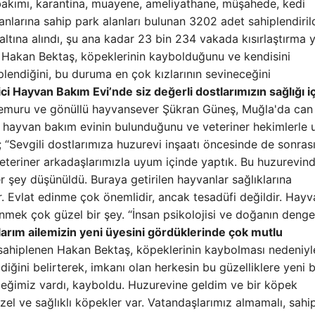
 bakımı, karantina, muayene, ameliyathane, müşahede, kedi
lanlarına sahip park alanları bulunan 3202 adet sahiplendiril
altına alındı, şu ana kadar 23 bin 234 vakada kısırlaştırma y
Hakan Bektaş, köpeklerinin kaybolduğunu ve kendisini
plendiğini, bu duruma en çok kızlarının sevineceğini
 Hayvan Bakım Evi’nde siz değerli dostlarımızın sağlığı i
muru ve gönüllü hayvansever Şükran Güneş, Muğla'da can
 bir hayvan bakım evinin bulunduğunu ve veteriner hekimlerle
i; “Sevgili dostlarımıza huzurevi inşaatı öncesinde de sonras
veteriner arkadaşlarımızla uyum içinde yaptık. Bu huzurevin
r şey düşünüldü. Buraya getirilen hayvanlar sağlıklarına
or. Evlat edinme çok önemlidir, ancak tesadüfi değildir. Hayv
nmek çok güzel bir şey. “İnsan psikolojisi ve doğanın denge
arım ailemizin yeni üyesini gördüklerinde çok mutlu
ahiplenen Hakan Bektaş, köpeklerinin kaybolması nedeniyl
iğini belirterek, imkanı olan herkesin bu güzelliklere yeni b
peğimiz vardı, kayboldu. Huzurevine geldim ve bir köpek
el ve sağlıklı köpekler var. Vatandaşlarımız almamalı, sahi