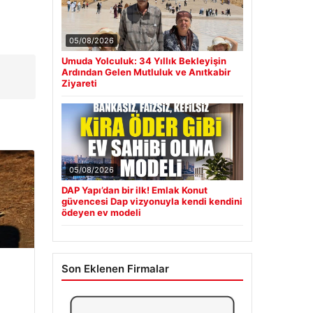
05/08/2026
Umuda Yolculuk: 34 Yıllık Bekleyişin
p
Ardından Gelen Mutluluk ve Anıtkabir
Ziyareti
05/08/2026
DAP Yapı’dan bir ilk! Emlak Konut
güvencesi Dap vizyonuyla kendi kendini
ödeyen ev modeli
Son Eklenen Firmalar