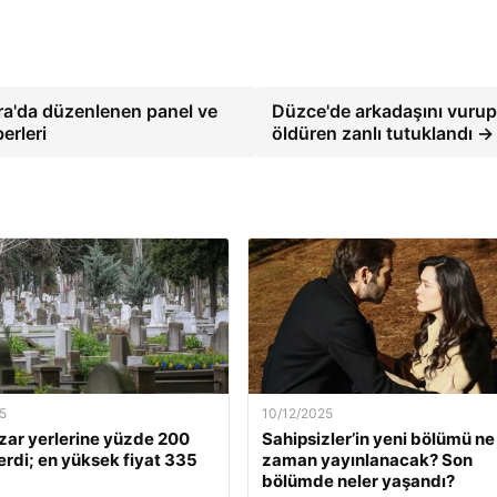
a'da düzenlenen panel ve
Düzce'de arkadaşını vuru
erleri
öldüren zanlı tutuklandı →
5
10/12/2025
zar yerlerine yüzde 200
Sahipsizler’in yeni bölümü ne
rdi; en yüksek fiyat 335
zaman yayınlanacak? Son
bölümde neler yaşandı?