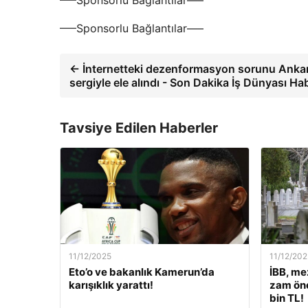
—–Sponsorlu Bağlantılar—–
—–Sponsorlu Bağlantılar—–
← İnternetteki dezenformasyon sorunu Ankar
sergiyle ele alındı ​​- Son Dakika İş Dünyası Hab
Tavsiye Edilen Haberler
11/12/2025
11/12/202
Eto’o ve bakanlık Kamerun’da
İBB, me
karışıklık yarattı!
zam öne
bin TL!