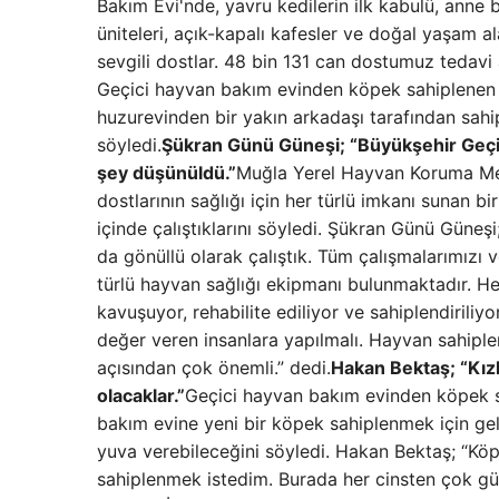
Bakım Evi'nde, yavru kedilerin ilk kabulü, anne
üniteleri, açık-kapalı kafesler ve doğal yaşam a
sevgili dostlar. 48 bin 131 can dostumuz tedavi 
Geçici hayvan bakım evinden köpek sahiplenen 
huzurevinden bir yakın arkadaşı tarafından sahi
söyledi.
Şükran Günü Güneşi; “Büyükşehir Geçici
şey düşünüldü.”
Muğla Yerel Hayvan Koruma Me
dostlarının sağlığı için her türlü imkanı sunan
içinde çalıştıklarını söyledi. Şükran Günü Güneş
da gönüllü olarak çalıştık. Tüm çalışmalarımızı 
türlü hayvan sağlığı ekipmanı bulunmaktadır. He
kavuşuyor, rehabilite ediliyor ve sahiplendiriliy
değer veren insanlara yapılmalı. Hayvan sahiple
açısından çok önemli.” dedi.
Hakan Bektaş; “Kızl
olacaklar.”
Geçici hayvan bakım evinden köpek s
bakım evine yeni bir köpek sahiplenmek için geld
yuva verebileceğini söyledi. Hakan Bektaş; “Kö
sahiplenmek istedim. Burada her cinsten çok güz