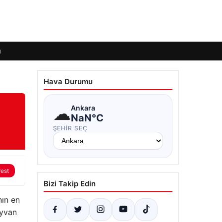
ı
Hava Durumu
☁
Ankara
NaN°C
ŞEHIR SEÇ
rest
Bizi Takip Edin
nın en
ayvan