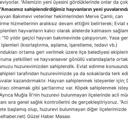
 seviyorlar. “Ailemizin yeni üyesini gördüklerinde onlar da ço
Amacımız sahiplendirdiğimiz hayvanların yeni yuvalarında
ayvan Bakımevi veteriner hekimlerinden Merve Çamlı, can
dirme hizmetlerinin aralıksız devam ettiğini belirterek; Evlat
plenilen hayvanların kalıcı olarak ailelerde kalmasını sağla
 “10 yıldır geçici hayvan bakımevinde çalışıyorum. Yasa ger
şlemleri (kısırlaştırma, aşılama, işaretleme, tedavi vb.)
dukları ortama geri verilmek üzere ilçe belediyesi ekipleri
koruma yetkilileri ve hayvansever gönüllü vatandaşlarla orta
tumuzu huzurevimizden sahiplendik. Evlat edinme konusund
hipleri tarafından huzurevimizde ya da sokaklarda terk edil
yuvalar kazandırmaktır. Hayvan sahiplenmek isteyenler için;
acı olmamak gibi şartlarımız var. Köpek sahiplenmek istey
 Ayrıca Muğla İli'nin huzurevi bulunmayan ilçelerinde acil m
anı sıra genel sağlık kontrollerini de gerçekleştiriyoruz. “Aci
te başlamış olup, huzurevi bulunmayan diğer ilçelerimizde
zelhaber.net) Güzel Haber Masası