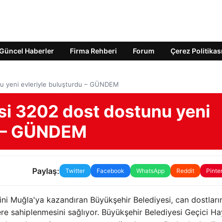
Güncel Haberler
Firma Rehberi
Forum
Çerez Politikas
nu yeni evleriyle buluşturdu – GÜNDEM
si 3202 dost dostunu yeni
u – GÜNDEM
Paylaş:
Twitter
Facebook
WhatsApp
Reddit
Pinte
ni Muğla'ya kazandıran Büyükşehir Belediyesi, can dostları
lere sahiplenmesini sağlıyor. Büyükşehir Belediyesi Geçici H