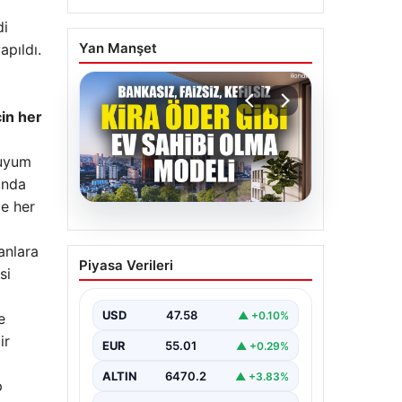
di
Yan Manşet
apıldı.
çin her
 uyum
ında
de her
05.08.2026
DAP Yapı’dan bir ilk!
anlara
Piyasa Verileri
Emlak Konut güvencesi
si
Dap vizyonuyla kendi
kendini ödeyen ev
USD
47.58
▲ +0.10%
e
modeli
ir
EUR
55.01
▲ +0.29%
ALTIN
6470.2
▲ +3.83%
p