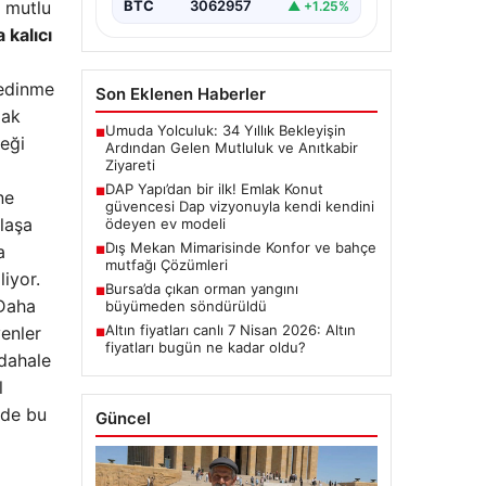
k mutlu
BTC
3062957
▲ +1.25%
 kalıcı
 edinme
Son Eklenen Haberler
mak
Umuda Yolculuk: 34 Yıllık Bekleyişin
■
eği
Ardından Gelen Mutluluk ve Anıtkabir
Ziyareti
DAP Yapı’dan bir ilk! Emlak Konut
■
ne
güvencesi Dap vizyonuyla kendi kendini
klaşa
ödeyen ev modeli
Dış Mekan Mimarisinde Konfor ve bahçe
a
■
mutfağı Çözümleri
iyor.
Bursa’da çıkan orman yangını
■
 Daha
büyümeden söndürüldü
Altın fiyatları canlı 7 Nisan 2026: Altın
enler
■
fiyatları bugün ne kadar oldu?
üdahale
l
 de bu
Güncel