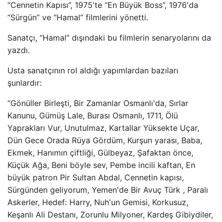
“Cennetin Kapısı”, 1975'te “En Büyük Boss”, 1976'da
“Sürgün” ve “Hamal” filmlerini yönetti.
Sanatçı, “Hamal” dışındaki bu filmlerin senaryolarını da
yazdı.
Usta sanatçının rol aldığı yapımlardan bazıları
şunlardır:
“Gönüller Birleşti, Bir Zamanlar Osmanlı'da, Sırlar
Kanunu, Gümüş Lale, Burası Osmanlı, 1711, Ölü
Yaprakları Vur, Unutulmaz, Kartallar Yüksekte Uçar,
Dün Gece Orada Rüya Gördüm, Kurşun yarası, Baba,
Ekmek, Hanımın çiftliği, Gülbeyaz, Şafaktan önce,
Küçük Ağa, Beni böyle sev, Pembe incili kaftan, En
büyük patron Pir Sultan Abdal, Cennetin kapısı,
Sürgünden geliyorum, Yemen'de Bir Avuç Türk , Paralı
Askerler, Hedef: Harry, Nuh'un Gemisi, Korkusuz,
Keşanlı Ali Destanı, Zorunlu Milyoner, Kardeş Gibiydiler,