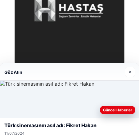
×
Göz Atın
Hastaş Beton
26/05/2026
Web sitemizi nasıl kullandığınızı daha iyi anlayabilmek,
Güncel Haberler
deneyiminizi kişiselleştirmek ve geliştirmek amacıyla çerezler
kullanıyoruz.
Çerez Politikamız
Türk sinemasının asıl adı: Fikret Hakan
Reddet
Kabul Et
11/07/2024
© 2026 Habersel – Güncel Haberler