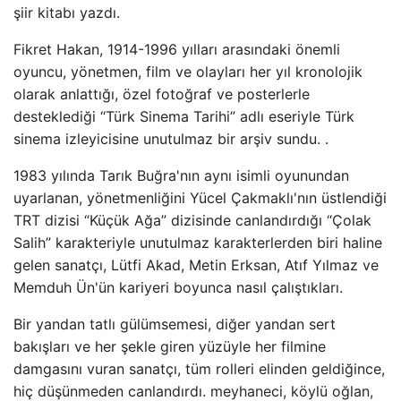
şiir kitabı yazdı.
Fikret Hakan, 1914-1996 yılları arasındaki önemli
oyuncu, yönetmen, film ve olayları her yıl kronolojik
olarak anlattığı, özel fotoğraf ve posterlerle
desteklediği “Türk Sinema Tarihi” adlı eseriyle Türk
sinema izleyicisine unutulmaz bir arşiv sundu. .
1983 yılında Tarık Buğra'nın aynı isimli oyunundan
uyarlanan, yönetmenliğini Yücel Çakmaklı'nın üstlendiği
TRT dizisi “Küçük Ağa” dizisinde canlandırdığı “Çolak
Salih” karakteriyle unutulmaz karakterlerden biri haline
gelen sanatçı, Lütfi Akad, Metin Erksan, Atıf Yılmaz ve
Memduh Ün'ün kariyeri boyunca nasıl çalıştıkları.
Bir yandan tatlı gülümsemesi, diğer yandan sert
bakışları ve her şekle giren yüzüyle her filmine
damgasını vuran sanatçı, tüm rolleri elinden geldiğince,
hiç düşünmeden canlandırdı. meyhaneci, köylü oğlan,