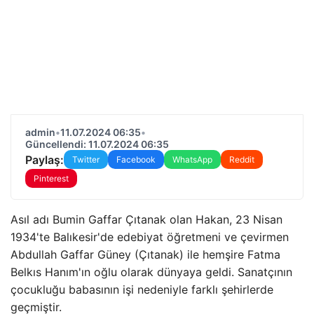
admin
•
11.07.2024 06:35
•
Güncellendi: 11.07.2024 06:35
Paylaş:
Twitter
Facebook
WhatsApp
Reddit
Pinterest
Asıl adı Bumin Gaffar Çıtanak olan Hakan, 23 Nisan
1934'te Balıkesir'de edebiyat öğretmeni ve çevirmen
Abdullah Gaffar Güney (Çıtanak) ile hemşire Fatma
Belkıs Hanım'ın oğlu olarak dünyaya geldi. Sanatçının
çocukluğu babasının işi nedeniyle farklı şehirlerde
geçmiştir.