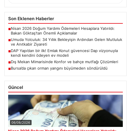
Son Eklenen Haberler
Nisan 2026 Doğum Yardımı Ödemeleri Hesaplara Yatırıldı:
■
Bakan Göktaş’tan Önemli Açıklamalar
Umuda Yolculuk: 34 Yıllık Bekleyişin Ardından Gelen Mutluluk
■
ve Anıtkabir Ziyareti
DAP Yapı’dan bir ilk! Emlak Konut güvencesi Dap vizyonuyla
■
kendi kendini ödeyen ev modeli
Dış Mekan Mimarisinde Konfor ve bahçe mutfağı Çözümleri
■
Bursa’da çıkan orman yangını büyümeden söndürüldü
■
Güncel
06/08/2026
Nisan 2026 Doğum Yardımı Ödemeleri Hesaplara Yatırıldı: