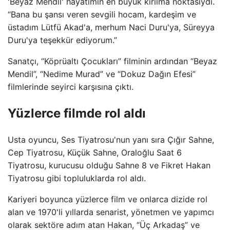
'Beyaz Mendil' hayatımın en büyük kırılma noktasıydı.
“Bana bu şansı veren sevgili hocam, kardeşim ve
üstadım Lütfü Akad'a, merhum Naci Duru'ya, Süreyya
Duru'ya teşekkür ediyorum.”
Sanatçı, “Köprüaltı Çocukları” filminin ardından “Beyaz
Mendil”, “Nedime Murad” ve “Dokuz Dağın Efesi”
filmlerinde seyirci karşısına çıktı.
Yüzlerce filmde rol aldı
Usta oyuncu, Ses Tiyatrosu'nun yanı sıra Çığır Sahne,
Cep Tiyatrosu, Küçük Sahne, Oraloğlu Saat 6
Tiyatrosu, kurucusu olduğu Sahne 8 ve Fikret Hakan
Tiyatrosu gibi topluluklarda rol aldı.
Kariyeri boyunca yüzlerce film ve onlarca dizide rol
alan ve 1970'li yıllarda senarist, yönetmen ve yapımcı
olarak sektöre adım atan Hakan, “Üç Arkadaş” ve