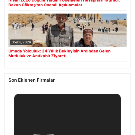
Bakan Göktaş’tan Önemli Açıklamalar
05/08/2026
Umuda Yolculuk: 34 Yıllık Bekleyişin Ardından Gelen
Mutluluk ve Anıtkabir Ziyareti
Son Eklenen Firmalar