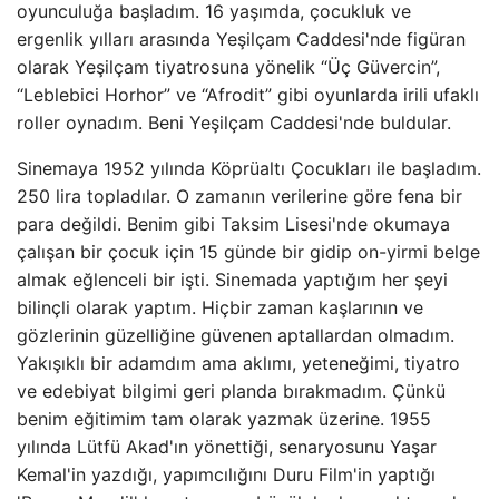
oyunculuğa başladım. 16 yaşımda, çocukluk ve
ergenlik yılları arasında Yeşilçam Caddesi'nde figüran
olarak Yeşilçam tiyatrosuna yönelik “Üç Güvercin”,
“Leblebici Horhor” ve “Afrodit” gibi oyunlarda irili ufaklı
roller oynadım. Beni Yeşilçam Caddesi'nde buldular.
Sinemaya 1952 yılında Köprüaltı Çocukları ile başladım.
250 lira topladılar. O zamanın verilerine göre fena bir
para değildi. Benim gibi Taksim Lisesi'nde okumaya
çalışan bir çocuk için 15 günde bir gidip on-yirmi belge
almak eğlenceli bir işti. Sinemada yaptığım her şeyi
bilinçli olarak yaptım. Hiçbir zaman kaşlarının ve
gözlerinin güzelliğine güvenen aptallardan olmadım.
Yakışıklı bir adamdım ama aklımı, yeteneğimi, tiyatro
ve edebiyat bilgimi geri planda bırakmadım. Çünkü
benim eğitimim tam olarak yazmak üzerine. 1955
yılında Lütfü Akad'ın yönettiği, senaryosunu Yaşar
Kemal'in yazdığı, yapımcılığını Duru Film'in yaptığı