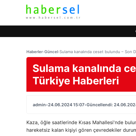
Haberler
›
Güncel
›
Sulama kanalında ceset bulundu – Son Da
Sulama kanalında ce
Türkiye Haberleri
admin
•
24.06.2024 15:07
•
Güncellendi: 24.06.202
Kaza, öğle saatlerinde Kısas Mahallesi'nde bul
hareketsiz kalan kişiyi gören çevredekiler durumu