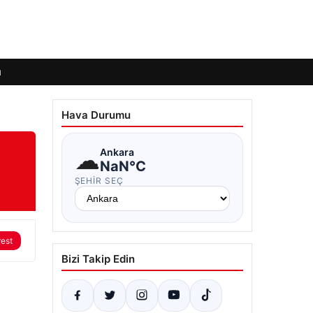
ı
Hava Durumu
☁
Ankara
NaN°C
ŞEHIR SEÇ
rest
Bizi Takip Edin