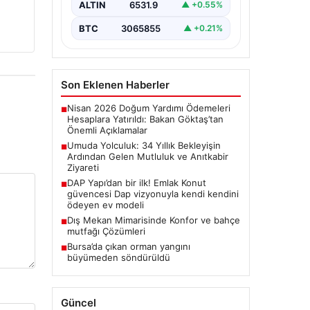
Zeynep Yıldırım çifti, evlat sahibi
ALTIN
6531.9
▲ +0.55%
olma hayalini 34 yıl boyunca…
BTC
3065855
▲ +0.21%
Son Eklenen Haberler
Nisan 2026 Doğum Yardımı Ödemeleri
■
Hesaplara Yatırıldı: Bakan Göktaş’tan
Önemli Açıklamalar
Umuda Yolculuk: 34 Yıllık Bekleyişin
■
Ardından Gelen Mutluluk ve Anıtkabir
Ziyareti
DAP Yapı’dan bir ilk! Emlak Konut
■
güvencesi Dap vizyonuyla kendi kendini
ödeyen ev modeli
Dış Mekan Mimarisinde Konfor ve bahçe
■
mutfağı Çözümleri
Bursa’da çıkan orman yangını
■
büyümeden söndürüldü
Güncel