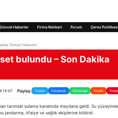
Güncel Haberler
Firma Rehberi
Forum
Çerez Politikas
kika Türkiye Haberleri
set bulundu – Son Dakika
Paylaş:
4 15:07
Twitter
Facebook
WhatsApp
Reddit
Pinte
unan tarımsal sulama kanalında meydana geldi. Su yüzeyinde
 jandarma, itfaiye ve sağlık ekiplerine bildirdi.