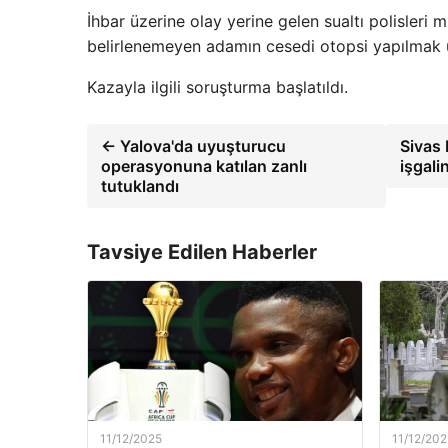
İhbar üzerine olay yerine gelen sualtı polisleri
belirlenemeyen adamın cesedi otopsi yapılmak ü
Kazayla ilgili soruşturma başlatıldı.
← Yalova'da uyuşturucu
Sivas 
operasyonuna katılan zanlı
işgali
tutuklandı
Tavsiye Edilen Haberler
11/12/2025
11/12/202