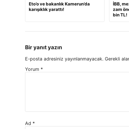
Eto’o ve bakanlık Kamerun’da
İBB, me
karışıklık yarattı!
zam öne
bin TL!
Bir yanıt yazın
E-posta adresiniz yayınlanmayacak.
Gerekli ala
Yorum
*
Ad
*