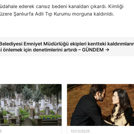
 müdahale ederek cansız bedeni kanaldan çıkardı. Kimliği
zere Şanlıurfa Adli Tıp Kurumu morguna kaldırıldı.
Belediyesi Emniyet Müdürlüğü ekipleri kentteki kaldırımları
ni önlemek için denetimlerini artırdı – GÜNDEM →
5
10/12/2025