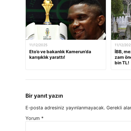
11/12/2025
11/12/202
Eto’o ve bakanlık Kamerun’da
İBB, me
karışıklık yarattı!
zam öne
bin TL!
Bir yanıt yazın
E-posta adresiniz yayınlanmayacak.
Gerekli ala
Yorum
*