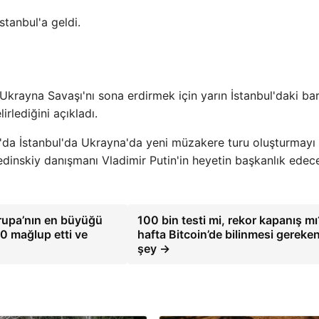
tanbul'a geldi.
krayna Savaşı'nı sona erdirmek için yarın İstanbul'daki bar
rlediğini açıkladı.
n'da İstanbul'da Ukrayna'da yeni müzakere turu oluşturmayı
inskiy danışmanı Vladimir Putin'in heyetin başkanlık edece
vrupa’nın en büyüğü
100 bin testi mi, rekor kapanış m
-0 mağlup etti ve
hafta Bitcoin’de bilinmesi gereke
şey →