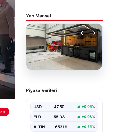
Yan Manşet
04.08.2026
Bursa’da çıkan orman
Piyasa Verileri
yangını büyümeden
söndürüldü
rest
USD
47.60
▲ +0.06%
EUR
55.03
▲ +0.03%