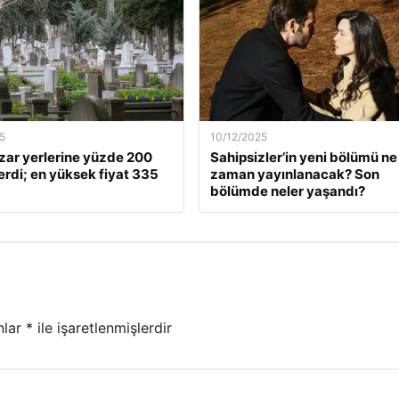
5
10/12/2025
zar yerlerine yüzde 200
Sahipsizler’in yeni bölümü ne
rdi; en yüksek fiyat 335
zaman yayınlanacak? Son
bölümde neler yaşandı?
nlar
*
ile işaretlenmişlerdir