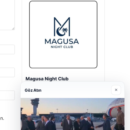
Son Eklenen Firmalar
Magusa Night Club
×
Göz Atın
01/05/2026
n.