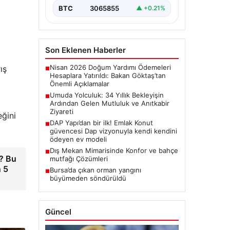
ALTIN
6531.9
▲ +0.55%
BTC
3065855
▲ +0.21%
ış
Son Eklenen Haberler
Nisan 2026 Doğum Yardımı Ödemeleri
■
Hesaplara Yatırıldı: Bakan Göktaş’tan
Önemli Açıklamalar
Umuda Yolculuk: 34 Yıllık Bekleyişin
ğini
■
Ardından Gelen Mutluluk ve Anıtkabir
Ziyareti
DAP Yapı’dan bir ilk! Emlak Konut
■
güvencesi Dap vizyonuyla kendi kendini
ı? Bu
ödeyen ev modeli
n 5
Dış Mekan Mimarisinde Konfor ve bahçe
■
mutfağı Çözümleri
Bursa’da çıkan orman yangını
■
büyümeden söndürüldü