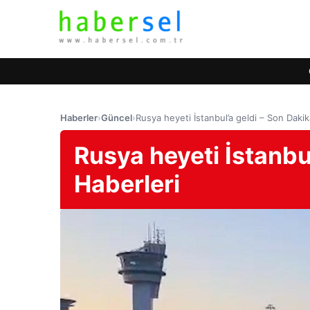
Haberler
›
Güncel
›
Rusya heyeti İstanbul’a geldi – Son Dakik
Rusya heyeti İstanbu
Haberleri