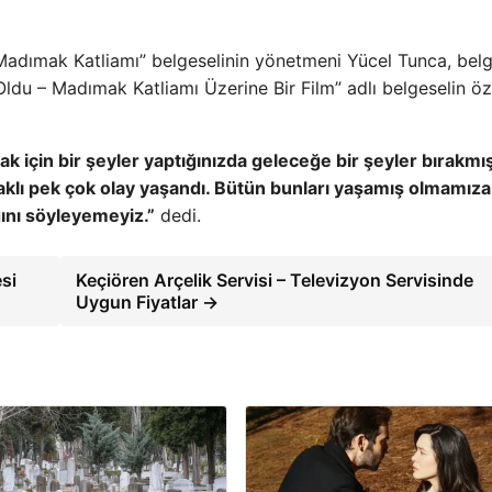
 Madımak Katliamı” belgeselinin yönetmeni Yücel Tunca, bel
ldu – Madımak Katliamı Üzerine Bir Film” adlı belgeselin öz
k için bir şeyler yaptığınızda geleceğe bir şeyler bırakmı
 ufaklı pek çok olay yaşandı. Bütün bunları yaşamış olmamıza
ını söyleyemeyiz.”
dedi.
esi
Keçiören Arçelik Servisi – Televizyon Servisinde
Uygun Fiyatlar →