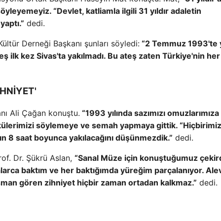
söyleyemeyiz. “Devlet, katliamla ilgili 31 yıldır adaletin
yaptı.”
dedi.
ültür Derneği Başkanı şunları söyledi:
“2 Temmuz 1993'te 
eş ilk kez Sivas'ta yakılmadı. Bu ateş zaten Türkiye'nin her
HNİYET'
nı Ali Çağan konuştu.
“1993 yılında sazımızı omuzlarımıza 
rkülerimizi söylemeye ve semah yapmaya gittik. “Hiçbirimi
ın 8 saat boyunca yakılacağını düşünmezdik.”
dedi.
rof. Dr. Şükrü Aslan,
“Sanal Müze için konuştuğumuz çekir
larca baktım ve her baktığımda yüreğim parçalanıyor. Alev
şman gören zihniyet hiçbir zaman ortadan kalkmaz.”
dedi.