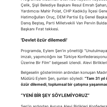
Çelik, Şişli Belediye Başkanı Resul Emrah Şahan
Yardımcısı Mahir Polat, CHP Kadıköy İlçesi Gene
Hatimoğulları Oruç, DEM Partisi Eş Genel Başkan
Danış Beştaş, Parti Milletvekili Van Pervin Buld
Başkanı Fırat tekkesi.
'Devlet özür dilemedi'
Programda, Eylem Şen'in yönettiği “Unutulmaya
imzalı, yapımcılığını ise Türkiye Konfederasyon
Üzerine Bir Film” belgeseli izlendi. Alevi Birlikle
Belgeselin gösteriminin ardından konuşan Madı
Müdürü Eylem Şen, şunları söyledi:
“Tam 31 yıl 
özür dilemedi, toplumsal bir çatışma yaşanmadı
“YENİ BİR ŞEY SÖYLEMİYORUZ”
Şen'in ardından Avrupa Alevi Birlikleri Konfed