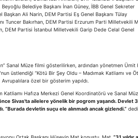
, Beyoğlu Belediye Başkanı İnan Güney, İBB Genel Sekreter
l Başkan Ali Narin, DEM Partisi Eş Genel Başkanı Tülay
ı Tuncer Bakırhan, DEM Partisi Erzurum Parti Milletvekili M
an, DEM Partisi İstanbul Milletvekili Garip Dede Celal Genel
n” Sanal Müze filmi gösterilirken, ardından yönetmen Ümit
u'nun üstlendiği “Kötü Bir Şey Oldu – Madımak Katliamı ve Öt
ri Avrupalılara özel bir gösterim yapıldı.
m Katliamı Hafıza Merkezi Genel Koordinatörü ve Sanal Mü
önce Sivas'ta ailelere yönelik bir pogrom yaşandı. Devlet 31
. “Burada devletin suçu ele alınmadı ancak gizlendi.”
dedi
erasyonu Ortak Başkanı Hüseyin Mat konuştu. Mat,
“31 yıldır 