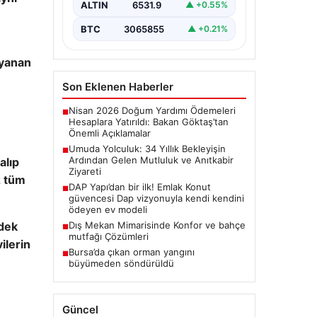
Zeynep Yıldırım çifti, evlat sahibi
ALTIN
6531.9
▲ +0.55%
olma hayalini 34 yıl boyunca…
BTC
3065855
▲ +0.21%
yanan
Son Eklenen Haberler
Nisan 2026 Doğum Yardımı Ödemeleri
■
Hesaplara Yatırıldı: Bakan Göktaş’tan
Önemli Açıklamalar
Umuda Yolculuk: 34 Yıllık Bekleyişin
■
Ardından Gelen Mutluluk ve Anıtkabir
alıp
Ziyareti
z tüm
DAP Yapı’dan bir ilk! Emlak Konut
■
güvencesi Dap vizyonuyla kendi kendini
ödeyen ev modeli
Dış Mekan Mimarisinde Konfor ve bahçe
dek
■
mutfağı Çözümleri
ilerin
Bursa’da çıkan orman yangını
■
büyümeden söndürüldü
Güncel