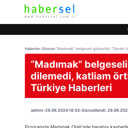
Haberler
›
Güncel
›
“Madımak” belgeseli gösterildi: “Devlet ö
“Madımak” belgeseli 
dilemedi, katliam ör
Türkiye Haberleri
admin
•
29.06.2024 18:33
•
Güncellendi: 29.06.202
Programda Madımak Oteli'nde hayatını kaybedenl