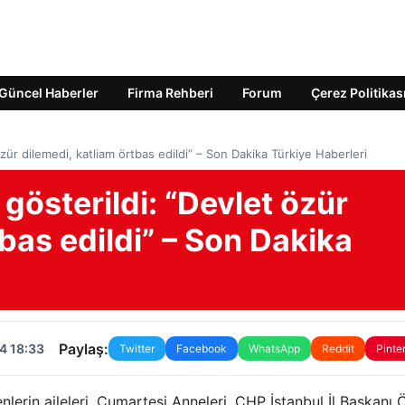
Güncel Haberler
Firma Rehberi
Forum
Çerez Politikas
zür dilemedi, katliam örtbas edildi” – Son Dakika Türkiye Haberleri
gösterildi: “Devlet özür
tbas edildi” – Son Dakika
Paylaş:
4 18:33
Twitter
Facebook
WhatsApp
Reddit
Pinte
erin aileleri, Cumartesi Anneleri, CHP İstanbul İl Başkanı 