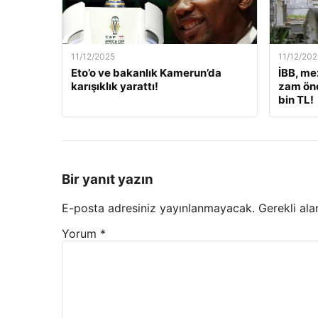
11/12/2025
11/12/202
Eto’o ve bakanlık Kamerun’da
İBB, me
karışıklık yarattı!
zam öne
bin TL!
Bir yanıt yazın
E-posta adresiniz yayınlanmayacak.
Gerekli ala
Yorum
*