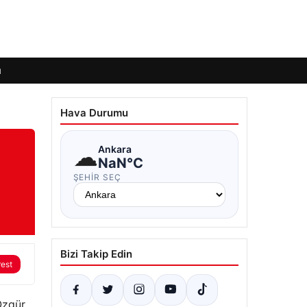
ı
Hava Durumu
☁
Ankara
NaN°C
ŞEHIR SEÇ
Bizi Takip Edin
rest
Özgür