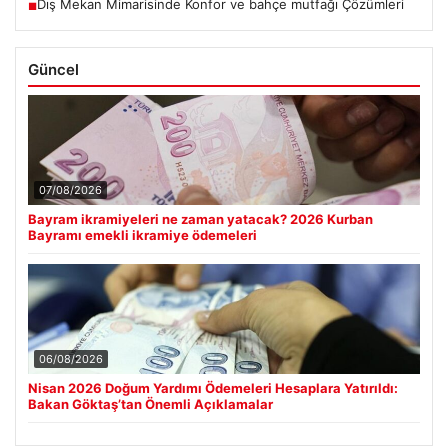
Dış Mekan Mimarisinde Konfor ve bahçe mutfağı Çözümleri
■
Güncel
07/08/2026
Bayram ikramiyeleri ne zaman yatacak? 2026 Kurban
Bayramı emekli ikramiye ödemeleri
06/08/2026
Nisan 2026 Doğum Yardımı Ödemeleri Hesaplara Yatırıldı:
Bakan Göktaş’tan Önemli Açıklamalar