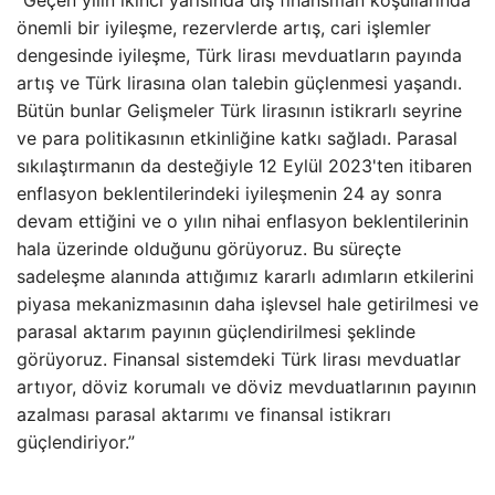
“Geçen yılın ikinci yarısında dış finansman koşullarında
önemli bir iyileşme, rezervlerde artış, cari işlemler
dengesinde iyileşme, Türk lirası mevduatların payında
artış ve Türk lirasına olan talebin güçlenmesi yaşandı.
Bütün bunlar Gelişmeler Türk lirasının istikrarlı seyrine
ve para politikasının etkinliğine katkı sağladı. Parasal
sıkılaştırmanın da desteğiyle 12 Eylül 2023'ten itibaren
enflasyon beklentilerindeki iyileşmenin 24 ay sonra
devam ettiğini ve o yılın nihai enflasyon beklentilerinin
hala üzerinde olduğunu görüyoruz. Bu süreçte
sadeleşme alanında attığımız kararlı adımların etkilerini
piyasa mekanizmasının daha işlevsel hale getirilmesi ve
parasal aktarım payının güçlendirilmesi şeklinde
görüyoruz. Finansal sistemdeki Türk lirası mevduatlar
artıyor, döviz korumalı ve döviz mevduatlarının payının
azalması parasal aktarımı ve finansal istikrarı
güçlendiriyor.”