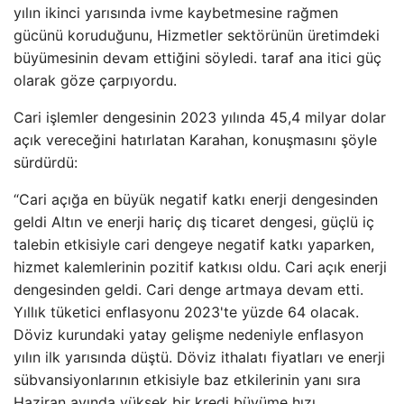
yılın ikinci yarısında ivme kaybetmesine rağmen
gücünü koruduğunu, Hizmetler sektörünün üretimdeki
büyümesinin devam ettiğini söyledi. taraf ana itici güç
olarak göze çarpıyordu.
Cari işlemler dengesinin 2023 yılında 45,4 milyar dolar
açık vereceğini hatırlatan Karahan, konuşmasını şöyle
sürdürdü:
“Cari açığa en büyük negatif katkı enerji dengesinden
geldi Altın ve enerji hariç dış ticaret dengesi, güçlü iç
talebin etkisiyle cari dengeye negatif katkı yaparken,
hizmet kalemlerinin pozitif katkısı oldu. Cari açık enerji
dengesinden geldi. Cari denge artmaya devam etti.
Yıllık tüketici enflasyonu 2023'te yüzde 64 olacak.
Döviz kurundaki yatay gelişme nedeniyle enflasyon
yılın ilk yarısında düştü. Döviz ithalatı fiyatları ve enerji
sübvansiyonlarının etkisiyle baz etkilerinin yanı sıra
Haziran ayında yüksek bir kredi büyüme hızı