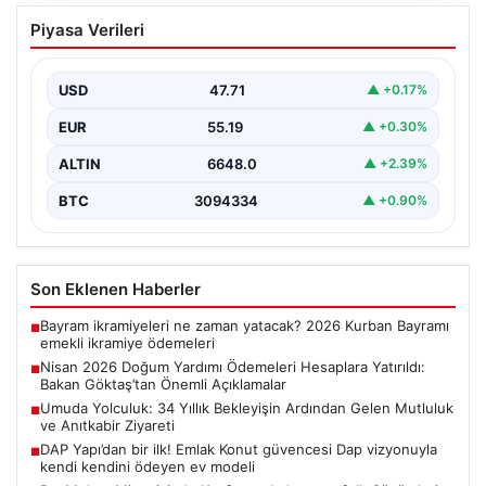
Nisan 2026 Doğum Yardımı Ödemeleri
Piyasa Verileri
Hesaplara Yatırıldı: Bakan Göktaş’tan
Önemli Açıklamalar
USD
47.71
▲ +0.17%
Nisan ayı doğum yardımı ödemeleri, ihtiyaç sahibi aileler
tarafından büyük bir ilgiyle takip edilmeye…
EUR
55.19
▲ +0.30%
ALTIN
6648.0
▲ +2.39%
BTC
3094334
▲ +0.90%
Son Eklenen Haberler
Bayram ikramiyeleri ne zaman yatacak? 2026 Kurban Bayramı
■
emekli ikramiye ödemeleri
Nisan 2026 Doğum Yardımı Ödemeleri Hesaplara Yatırıldı:
■
Bakan Göktaş’tan Önemli Açıklamalar
Umuda Yolculuk: 34 Yıllık Bekleyişin Ardından Gelen Mutluluk
■
ve Anıtkabir Ziyareti
DAP Yapı’dan bir ilk! Emlak Konut güvencesi Dap vizyonuyla
■
kendi kendini ödeyen ev modeli