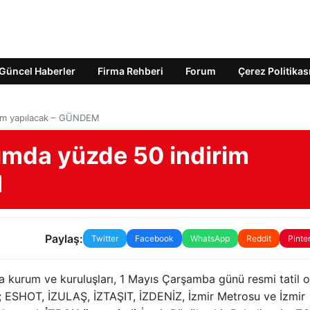
Güncel Haberler
Firma Rehberi
Forum
Çerez Politikas
irim yapılacak – GÜNDEM
şımda yüzde 50 indirim
M
Paylaş:
Twitter
Facebook
WhatsApp
Reddit
Pinte
ma kurum ve kuruluşları, 1 Mayıs Çarşamba günü resmi tatil o
ESHOT, İZULAŞ, İZTAŞIT, İZDENİZ, İzmir Metrosu ve İzmir