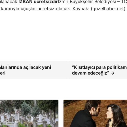
ulanacak.
İZBAN ücretsizdir
İzmir Büyükşehir Belediyesi – 
 kararıyla uçuşlar ücretsiz olacak. Kaynak: (guzelhaber.net)
lanlarında açılacak yeni
“Kısıtlayıcı para politikam
eri
devam edeceğiz” →