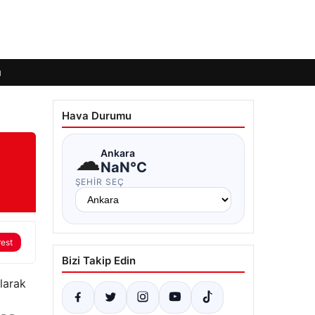
ı
Hava Durumu
☁
Ankara
NaN°C
ŞEHIR SEÇ
rest
Bizi Takip Edin
larak