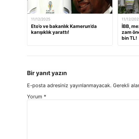
11/12/2025
11/12/202
Eto’o ve bakanlık Kamerun’da
İBB, me
karışıklık yarattı!
zam öne
bin TL!
Bir yanıt yazın
E-posta adresiniz yayınlanmayacak.
Gerekli ala
Yorum
*