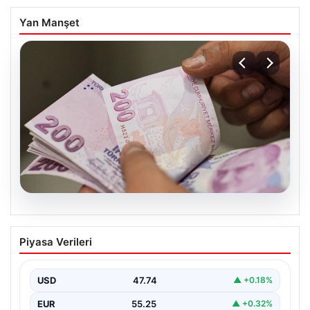
Yan Manşet
07.08.2026
Bayram ikramiyeleri ne zaman yatacak?
Piyasa Verileri
2026 Kurban Bayramı emekli ikramiye
ödemeleri
USD
47.74
▲ +0.18%
EUR
55.25
▲ +0.32%