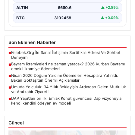
ALTIN
6660.6
▲ +2.59%
BTC
3102458
▲ +0.09%
Son Eklenen Haberler
Kelebek.Org İle Sanal İletişimin Sertifikalı Adresi Ve Sohbet
■
Deneyimi
Bayram ikramiyeleri ne zaman yatacak? 2026 Kurban Bayramı
■
emekli ikramiye ödemeleri
Nisan 2026 Doğum Yardımı Ödemeleri Hesaplara Yatırıldı:
■
Bakan Göktaş’tan Önemli Açıklamalar
Umuda Yolculuk: 34 Yıllık Bekleyişin Ardından Gelen Mutluluk
■
ve Anıtkabir Ziyareti
DAP Yapı’dan bir ilk! Emlak Konut güvencesi Dap vizyonuyla
■
kendi kendini ödeyen ev modeli
Güncel