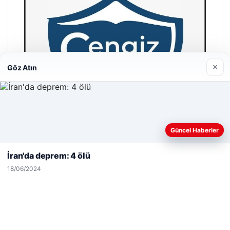
×
Göz Atın
Web sitemizi nasıl kullandığınızı daha iyi anlayabilmek,
Güncel Haberler
deneyiminizi kişiselleştirmek ve geliştirmek amacıyla çerezler
kullanıyoruz.
Çerez Politikamız
İran'da deprem: 4 ölü
Reddet
Kabul Et
Hastaş Beton
18/06/2024
26/05/2026