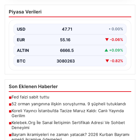
52 orman yangınına ilişkin soruşturma.
Piyasa Verileri
9 şüpheli tutuklandı
{ “title”: “Orman Yangınlarıyla İlgili Soruşturmalarda 9
Kişi Tutuklandı”, “content”: “ Adalet Bakanı Akın…
USD
47.71
• 0.00%
EUR
55.16
▼ -0.06%
ALTIN
6666.5
▲ +0.09%
BTC
3080263
▼ -0.82%
Son Eklenen Haberler
Fed faizi sabit tuttu
■
52 orman yangınına ilişkin soruşturma. 9 şüpheli tutuklandı
■
Koreli Yayıncı İstanbul’da Tacize Maruz Kaldı: Canlı Yayında
■
Gerilim
Kelebek.Org İle Sanal İletişimin Sertifikalı Adresi Ve Sohbet
■
Deneyimi
Bayram ikramiyeleri ne zaman yatacak? 2026 Kurban Bayramı
■
emekli ikramiye ödemeleri