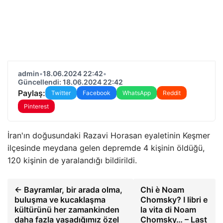
admin
•
18.06.2024 22:42
•
Güncellendi: 18.06.2024 22:42
Paylaş:
Twitter
Facebook
WhatsApp
Reddit
Pinterest
İran'ın doğusundaki Razavi Horasan eyaletinin Keşmer
ilçesinde meydana gelen depremde 4 kişinin öldüğü,
120 kişinin de yaralandığı bildirildi.
← Bayramlar, bir arada olma,
Chi è Noam
buluşma ve kucaklaşma
Chomsky? I libri e
kültürünü her zamankinden
la vita di Noam
daha fazla yaşadığımız özel
Chomsky… – Last