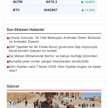
ALTIN
6470.2
▲ +3.83%
BTC
3062957
▲ +1.25%
Son Eklenen Haberler
Umuda Yolculuk: 34 Yıllık Bekleyişin Ardından Gelen Mutluluk
■
ve Anıtkabir Ziyareti
DAP Yapı’dan bir ilk! Emlak Konut güvencesi Dap vizyonuyla
■
kendi kendini ödeyen ev modeli
Dış Mekan Mimarisinde Konfor ve bahçe mutfağı Çözümleri
■
Bursa’da çıkan orman yangını büyümeden söndürüldü
■
Altın fiyatları canlı 7 Nisan 2026: Altın fiyatları bugün ne kadar
■
oldu?
Güncel