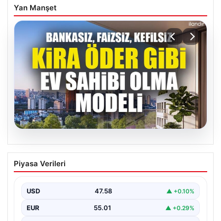
Yan Manşet
05.08.2026
DAP Yapı’dan bir ilk! Emlak Konut
Piyasa Verileri
güvencesi Dap vizyonuyla kendi
kendini ödeyen ev modeli
USD
47.58
▲ +0.10%
EUR
55.01
▲ +0.29%