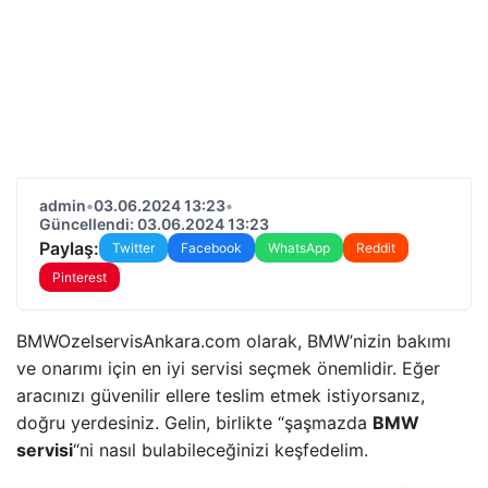
admin
•
03.06.2024 13:23
•
Güncellendi: 03.06.2024 13:23
Paylaş:
Twitter
Facebook
WhatsApp
Reddit
Pinterest
BMWOzelservisAnkara.com olarak, BMW’nizin bakımı
ve onarımı için en iyi servisi seçmek önemlidir. Eğer
aracınızı güvenilir ellere teslim etmek istiyorsanız,
doğru yerdesiniz. Gelin, birlikte “şaşmazda
BMW
servisi
“ni nasıl bulabileceğinizi keşfedelim.