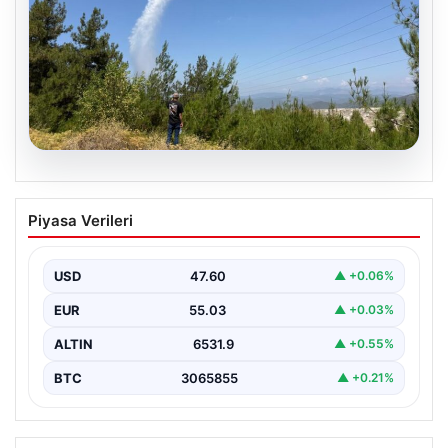
04.08.2026
Bursa’da çıkan orman yangını
Piyasa Verileri
büyümeden söndürüldü
USD
47.60
▲ +0.06%
EUR
55.03
▲ +0.03%
ALTIN
6531.9
▲ +0.55%
BTC
3065855
▲ +0.21%