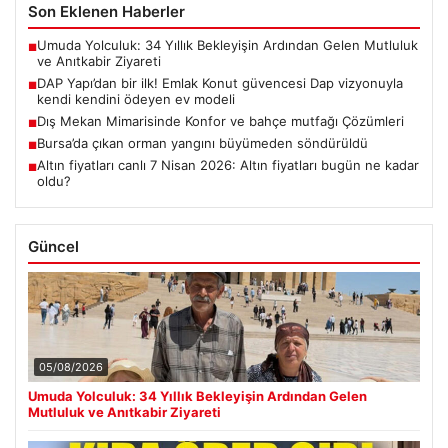
Son Eklenen Haberler
Umuda Yolculuk: 34 Yıllık Bekleyişin Ardından Gelen Mutluluk
■
ve Anıtkabir Ziyareti
DAP Yapı’dan bir ilk! Emlak Konut güvencesi Dap vizyonuyla
■
kendi kendini ödeyen ev modeli
Dış Mekan Mimarisinde Konfor ve bahçe mutfağı Çözümleri
■
Bursa’da çıkan orman yangını büyümeden söndürüldü
■
Altın fiyatları canlı 7 Nisan 2026: Altın fiyatları bugün ne kadar
■
oldu?
Güncel
05/08/2026
Umuda Yolculuk: 34 Yıllık Bekleyişin Ardından Gelen
Mutluluk ve Anıtkabir Ziyareti