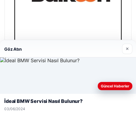
×
Göz Atın
Bulkoon Toptan Ayakkabı
03/05/2026
Web sitemizi nasıl kullandığınızı daha iyi anlayabilmek,
Güncel Haberler
deneyiminizi kişiselleştirmek ve geliştirmek amacıyla çerezler
kullanıyoruz.
Çerez Politikamız
İdeal BMW Servisi Nasıl Bulunur?
Reddet
Kabul Et
03/06/2024
© 2026 Habersel – Güncel Haberler
Yeminli Tercüme Bürosu
|
Malta Dil Okulu
|
lemagrup.com.tr