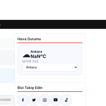
ı
Hava Durumu
☁
Ankara
NaN°C
ŞEHIR SEÇ
Bizi Takip Edin
#26998