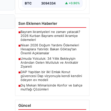
BTC
3094334
▲ +0.90%
Son Eklenen Haberler
Bayram ikramiyeleri ne zaman yatacak?
■
2026 Kurban Bayramı emekli ikramiye
ödemeleri
Nisan 2026 Doğum Yardımı Ödemeleri
■
Hesaplara Yatırıldı: Bakan Göktaş’tan
Önemli Açıklamalar
Umuda Yolculuk: 34 Yıllık Bekleyişin
■
Ardından Gelen Mutluluk ve Anıtkabir
Ziyareti
DAP Yapı’dan bir ilk! Emlak Konut
■
güvencesi Dap vizyonuyla kendi kendini
ödeyen ev modeli
Dış Mekan Mimarisinde Konfor ve bahçe
■
mutfağı Çözümleri
Güncel