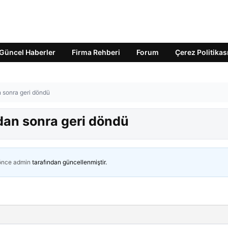
Güncel Haberler
Firma Rehberi
Forum
Çerez Politikas
n sonra geri döndü
adan sonra geri döndü
 önce
admin
tarafından güncellenmiştir.