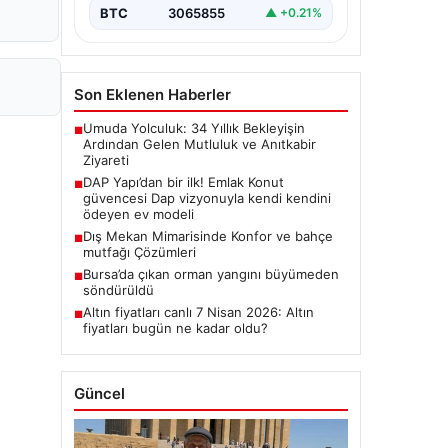
BTC
3065855
▲ +0.21%
Son Eklenen Haberler
Umuda Yolculuk: 34 Yıllık Bekleyişin
■
Ardından Gelen Mutluluk ve Anıtkabir
Ziyareti
DAP Yapı’dan bir ilk! Emlak Konut
■
güvencesi Dap vizyonuyla kendi kendini
ödeyen ev modeli
Dış Mekan Mimarisinde Konfor ve bahçe
■
mutfağı Çözümleri
Bursa’da çıkan orman yangını büyümeden
■
söndürüldü
Altın fiyatları canlı 7 Nisan 2026: Altın
■
fiyatları bugün ne kadar oldu?
Güncel