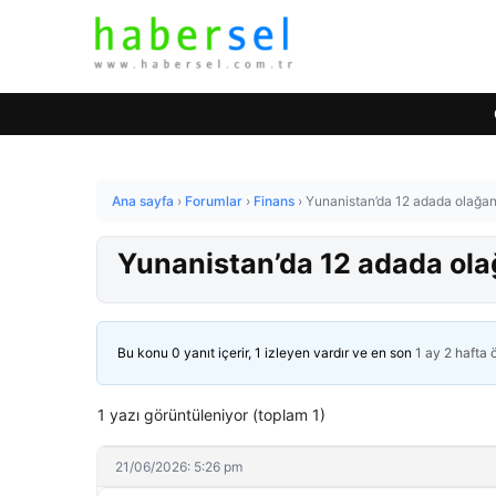
Ana sayfa
›
Forumlar
›
Finans
›
Yunanistan’da 12 adada olağanüs
Yunanistan’da 12 adada olağ
Bu konu 0 yanıt içerir, 1 izleyen vardır ve en son
1 ay 2 hafta
1 yazı görüntüleniyor (toplam 1)
21/06/2026: 5:26 pm