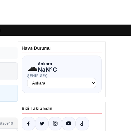
ı
Hava Durumu
☁
Ankara
NaN°C
ŞEHIR SEÇ
Bizi Takip Edin
#26946