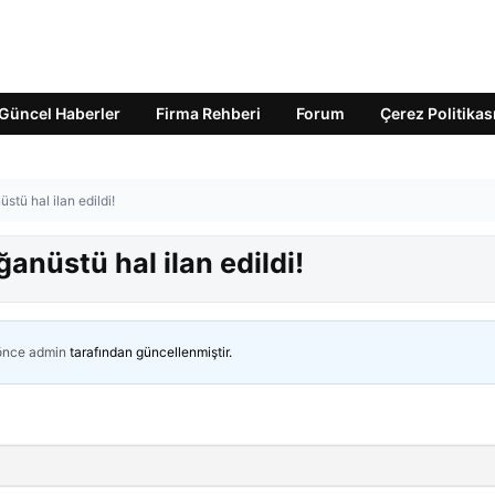
Güncel Haberler
Firma Rehberi
Forum
Çerez Politikas
tü hal ilan edildi!
anüstü hal ilan edildi!
 önce
admin
tarafından güncellenmiştir.