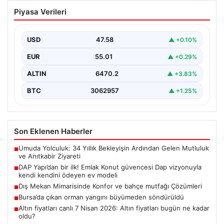
DAP Yapı’dan bir ilk! Emlak Konut
Piyasa Verileri
güvencesi Dap vizyonuyla kendi
kendini ödeyen ev modeli
USD
47.58
▲ +0.10%
EUR
55.01
▲ +0.29%
ALTIN
6470.2
▲ +3.83%
BTC
3062957
▲ +1.25%
Son Eklenen Haberler
Umuda Yolculuk: 34 Yıllık Bekleyişin Ardından Gelen Mutluluk
■
ve Anıtkabir Ziyareti
DAP Yapı’dan bir ilk! Emlak Konut güvencesi Dap vizyonuyla
■
kendi kendini ödeyen ev modeli
Dış Mekan Mimarisinde Konfor ve bahçe mutfağı Çözümleri
■
Bursa’da çıkan orman yangını büyümeden söndürüldü
■
Altın fiyatları canlı 7 Nisan 2026: Altın fiyatları bugün ne kadar
■
oldu?