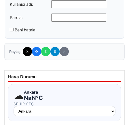
Kullanıcı adı:
Parola:
Beni hatırla
Paylaş:
Hava Durumu
☁
Ankara
NaN°C
ŞEHIR SEÇ