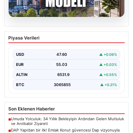
05.08.2026
DAP Yapı’dan bir ilk! Emlak Konut
Piyasa Verileri
güvencesi Dap vizyonuyla kendi
kendini ödeyen ev modeli
USD
47.60
▲ +0.06%
EUR
55.03
▲ +0.03%
ALTIN
6531.9
▲ +0.55%
BTC
3065855
▲ +0.21%
Son Eklenen Haberler
Umuda Yolculuk: 34 Yıllık Bekleyişin Ardından Gelen Mutluluk
■
ve Anıtkabir Ziyareti
DAP Yapı’dan bir ilk! Emlak Konut güvencesi Dap vizyonuyla
■