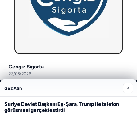
Cengiz Sigorta
23/06/2026
×
Göz Atın
Web sitemizi nasıl kullandığınızı daha iyi anlayabilmek,
deneyiminizi kişiselleştirmek ve geliştirmek amacıyla çerezler
kullanıyoruz.
Çerez Politikamız
Suriye Devlet Başkanı Eş-Şara, Trump ile telefon
görüşmesi gerçekleştirdi
Reddet
Kabul Et
© 2026 Habersel – Güncel Haberler
i
Yeminli Tercüme Bürosu
|
Malta Dil Okulu
|