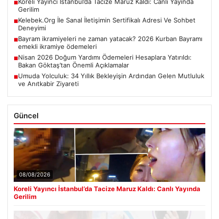
Koreli Yayıncı İstanbul’da Tacize Maruz Kaldı: Canlı Yayında
■
Gerilim
Kelebek.Org İle Sanal İletişimin Sertifikalı Adresi Ve Sohbet
■
Deneyimi
Bayram ikramiyeleri ne zaman yatacak? 2026 Kurban Bayramı
■
emekli ikramiye ödemeleri
Nisan 2026 Doğum Yardımı Ödemeleri Hesaplara Yatırıldı:
■
Bakan Göktaş’tan Önemli Açıklamalar
Umuda Yolculuk: 34 Yıllık Bekleyişin Ardından Gelen Mutluluk
■
ve Anıtkabir Ziyareti
Güncel
08/08/2026
Koreli Yayıncı İstanbul’da Tacize Maruz Kaldı: Canlı Yayında
Gerilim