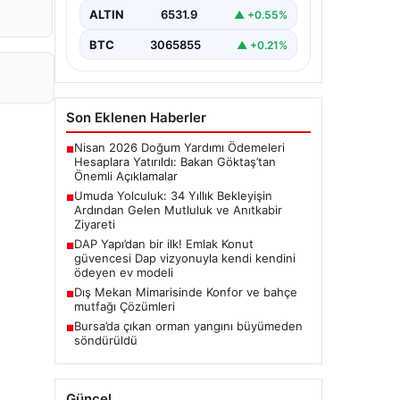
olma hayalini 34 yıl boyunca…
ALTIN
6531.9
▲ +0.55%
BTC
3065855
▲ +0.21%
Son Eklenen Haberler
Nisan 2026 Doğum Yardımı Ödemeleri
■
Hesaplara Yatırıldı: Bakan Göktaş’tan
Önemli Açıklamalar
Umuda Yolculuk: 34 Yıllık Bekleyişin
■
Ardından Gelen Mutluluk ve Anıtkabir
Ziyareti
DAP Yapı’dan bir ilk! Emlak Konut
■
güvencesi Dap vizyonuyla kendi kendini
ödeyen ev modeli
Dış Mekan Mimarisinde Konfor ve bahçe
■
mutfağı Çözümleri
Bursa’da çıkan orman yangını büyümeden
■
söndürüldü
Güncel