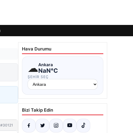
ı
Hava Durumu
☁
Ankara
NaN°C
ŞEHIR SEÇ
Bizi Takip Edin
#30121