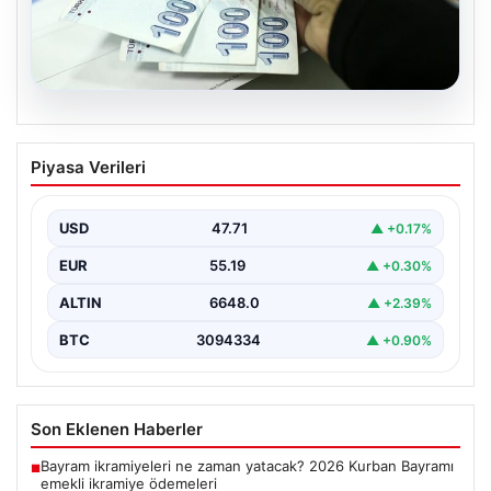
06.08.2026
Nisan 2026 Doğum Yardımı Ödemeleri
Piyasa Verileri
Hesaplara Yatırıldı: Bakan Göktaş’tan
Önemli Açıklamalar
USD
47.71
▲ +0.17%
Nisan ayı doğum yardımı ödemeleri, ihtiyaç sahibi aileler
tarafından büyük bir ilgiyle takip edilmeye…
EUR
55.19
▲ +0.30%
ALTIN
6648.0
▲ +2.39%
BTC
3094334
▲ +0.90%
Son Eklenen Haberler
Bayram ikramiyeleri ne zaman yatacak? 2026 Kurban Bayramı
■
emekli ikramiye ödemeleri