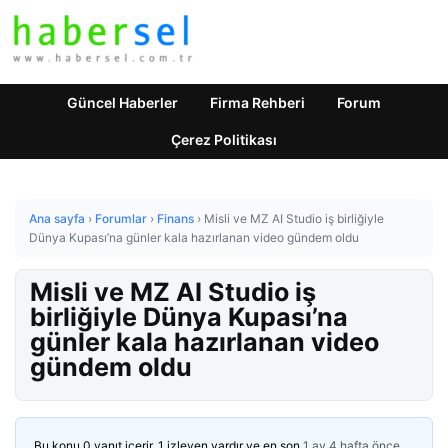
Güncel Haberler
Firma Rehberi
Forum
Çerez Politikası
Ana sayfa
›
Forumlar
›
Finans
›
Misli ve MZ AI Studio iş birliğiyle
Dünya Kupası’na günler kala hazırlanan video gündem oldu
Misli ve MZ AI Studio iş
birliğiyle Dünya Kupası’na
günler kala hazırlanan video
gündem oldu
Bu konu 0 yanıt içerir, 1 izleyen vardır ve en son
1 ay 4 hafta önce