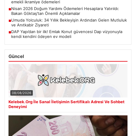
emekli ikramiye ödemeleri
Nisan 2026 Doğum Yardımı Ödemeleri Hesaplara Yatırıldı:
■
Bakan Göktaş’tan Önemli Açıklamalar
Umuda Yolculuk: 34 Yıllık Bekleyişin Ardından Gelen Mutluluk
■
ve Anıtkabir Ziyareti
DAP Yapı’dan bir ilk! Emlak Konut güvencesi Dap vizyonuyla
■
kendi kendini ödeyen ev modeli
Güncel
08/08/2026
Kelebek.Org İle Sanal İletişimin Sertifikalı Adresi Ve Sohbet
Deneyimi