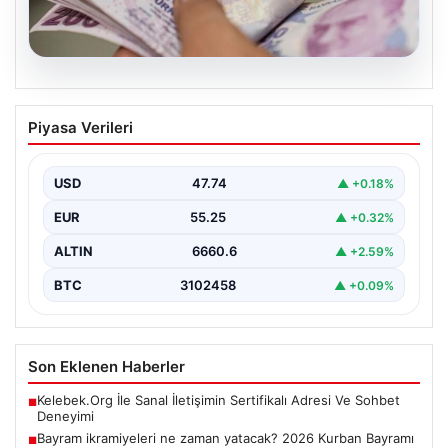
07.08.2026
Bayram ikramiyeleri ne zaman yatacak?
Piyasa Verileri
2026 Kurban Bayramı emekli ikramiye
ödemeleri
USD
47.74
▲ +0.18%
EUR
55.25
▲ +0.32%
ALTIN
6660.6
▲ +2.59%
BTC
3102458
▲ +0.09%
Son Eklenen Haberler
Kelebek.Org İle Sanal İletişimin Sertifikalı Adresi Ve Sohbet
■
Deneyimi
Bayram ikramiyeleri ne zaman yatacak? 2026 Kurban Bayramı
■