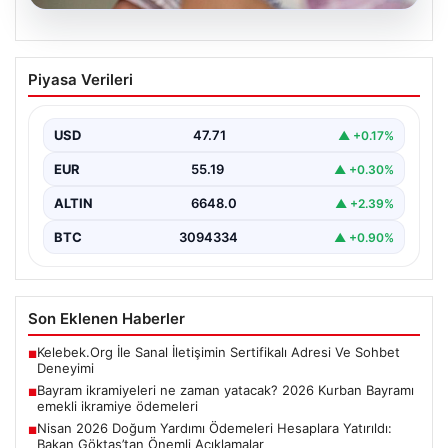
07.08.2026
Bayram ikramiyeleri ne zaman yatacak?
Piyasa Verileri
2026 Kurban Bayramı emekli ikramiye
ödemeleri
USD
47.71
▲ +0.17%
EUR
55.19
▲ +0.30%
ALTIN
6648.0
▲ +2.39%
BTC
3094334
▲ +0.90%
Son Eklenen Haberler
Kelebek.Org İle Sanal İletişimin Sertifikalı Adresi Ve Sohbet
■
Deneyimi
Bayram ikramiyeleri ne zaman yatacak? 2026 Kurban Bayramı
■
emekli ikramiye ödemeleri
Nisan 2026 Doğum Yardımı Ödemeleri Hesaplara Yatırıldı:
■
Bakan Göktaş’tan Önemli Açıklamalar