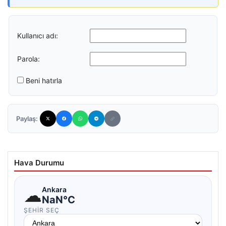
Kullanıcı adı:
Parola:
Beni hatırla
Paylaş:
Hava Durumu
☁
Ankara
NaN°C
ŞEHIR SEÇ