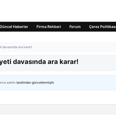
Güncel Haberler
Firma Rehberi
Forum
Çerez Politikas
i davasında ara karar!
eti davasında ara karar!
 önce
admin
tarafından güncellenmiştir.