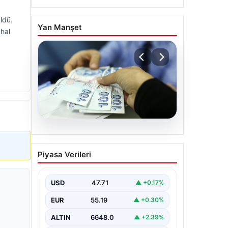
ldü.
Yan Manşet
hal
06.08.2026
Nisan 2026 Doğum
Piyasa Verileri
Yardımı Ödemeleri
Hesaplara Yatırıldı: Bakan
Göktaş’tan Önemli
USD
47.71
▲ +0.17%
Açıklamalar
EUR
55.19
▲ +0.30%
Nisan ayı doğum yardımı ödemeleri,
ihtiyaç sahibi aileler tarafından
ALTIN
6648.0
▲ +2.39%
büyük bir ilgiyle takip edilmeye…