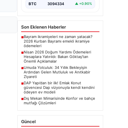
BTC
3094334
▲ +0.90%
Son Eklenen Haberler
Bayram ikramiyeleri ne zaman yatacak?
■
2026 Kurban Bayramı emekli ikramiye
ödemeleri
Nisan 2026 Doğum Yardımı Ödemeleri
■
Hesaplara Yatırıldı: Bakan Göktaş’tan
Önemli Açıklamalar
Umuda Yolculuk: 34 Yıllık Bekleyişin
■
Ardından Gelen Mutluluk ve Anıtkabir
Ziyareti
DAP Yapı’dan bir ilk! Emlak Konut
■
güvencesi Dap vizyonuyla kendi kendini
ödeyen ev modeli
Dış Mekan Mimarisinde Konfor ve bahçe
■
mutfağı Çözümleri
Güncel