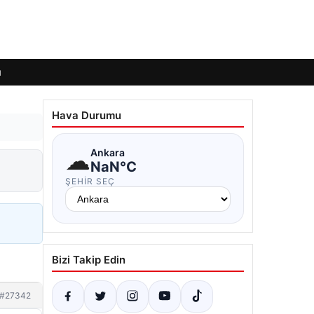
ı
Hava Durumu
☁
Ankara
NaN°C
ŞEHIR SEÇ
Bizi Takip Edin
#27342