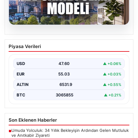
05.08.2026
DAP Yapı’dan bir ilk! Emlak Konut
Piyasa Verileri
güvencesi Dap vizyonuyla kendi
kendini ödeyen ev modeli
USD
47.60
▲ +0.06%
EUR
55.03
▲ +0.03%
ALTIN
6531.9
▲ +0.55%
BTC
3065855
▲ +0.21%
Son Eklenen Haberler
Umuda Yolculuk: 34 Yıllık Bekleyişin Ardından Gelen Mutluluk
■
ve Anıtkabir Ziyareti