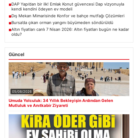
DAP Yapı’dan bir ilk! Emlak Konut güvencesi Dap vizyonuyla
■
kendi kendini ödeyen ev modeli
Dış Mekan Mimarisinde Konfor ve bahçe mutfağı Çözümleri
■
Bursa’da çıkan orman yangını büyümeden söndürüldü
■
Altın fiyatları canlı 7 Nisan 2026: Altın fiyatları bugün ne kadar
■
oldu?
Güncel
05/08/2026
Umuda Yolculuk: 34 Yıllık Bekleyişin Ardından Gelen
Mutluluk ve Anıtkabir Ziyareti