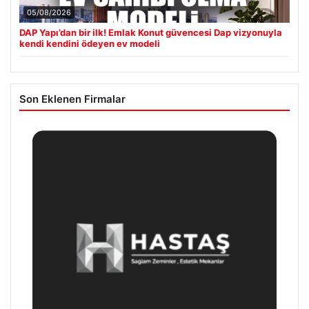
05/08/2026
DAP Yapı’dan bir ilk! Emlak Konut güvencesi Dap vizyonuyla
kendi kendini ödeyen ev modeli
Son Eklenen Firmalar