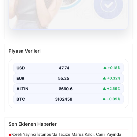
08.08.2026
Kelebek.Org İle Sanal İletişimin
Piyasa Verileri
Sertifikalı Adresi Ve Sohbet Deneyimi
İnternet ortamında bireylerin kaliteli bir şekilde bağlantı
sağlaması kritik bir önem taşımaktadır. Günümüzde
USD
47.74
▲ +0.18%
birçok…
EUR
55.25
▲ +0.32%
ALTIN
6660.6
▲ +2.59%
BTC
3102458
▲ +0.09%
Son Eklenen Haberler
Koreli Yayıncı İstanbul’da Tacize Maruz Kaldı: Canlı Yayında
■