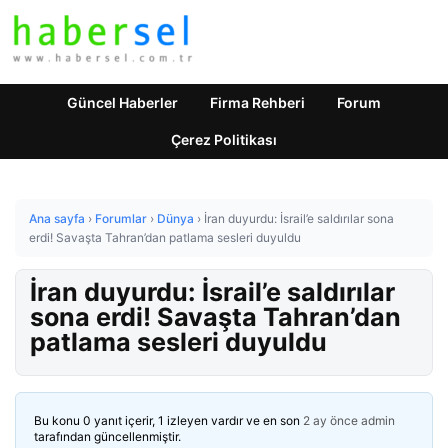
Güncel Haberler
Firma Rehberi
Forum
Çerez Politikası
Ana sayfa
›
Forumlar
›
Dünya
›
İran duyurdu: İsrail’e saldırılar sona
erdi! Savaşta Tahran’dan patlama sesleri duyuldu
İran duyurdu: İsrail’e saldırılar
sona erdi! Savaşta Tahran’dan
patlama sesleri duyuldu
Bu konu 0 yanıt içerir, 1 izleyen vardır ve en son
2 ay önce
admin
tarafından güncellenmiştir.