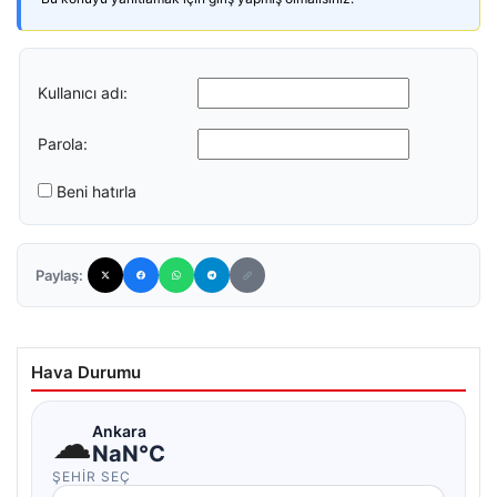
Kullanıcı adı:
Parola:
Beni hatırla
Paylaş:
Hava Durumu
☁
Ankara
NaN°C
ŞEHIR SEÇ