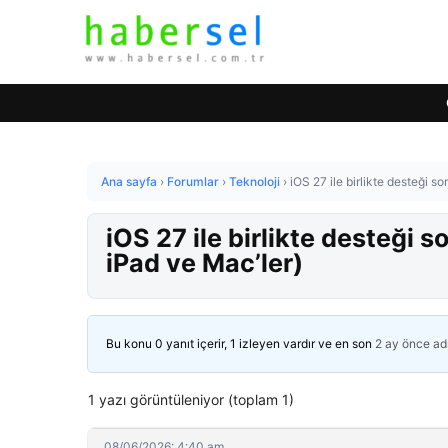
Ana sayfa
›
Forumlar
›
Teknoloji
›
iOS 27 ile birlikte desteği s
iOS 27 ile birlikte desteği 
iPad ve Mac’ler)
Bu konu 0 yanıt içerir, 1 izleyen vardır ve en son
2 ay önce
ad
1 yazı görüntüleniyor (toplam 1)
08/06/2026: 4:40 am