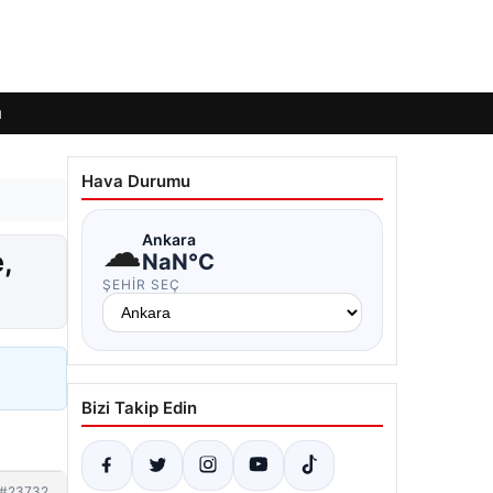
ı
Hava Durumu
☁
Ankara
,
NaN°C
ŞEHIR SEÇ
Bizi Takip Edin
#23732