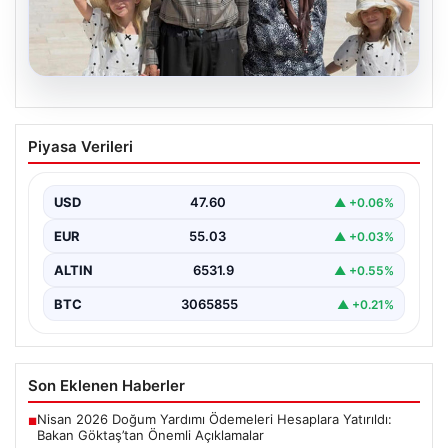
05.08.2026
Umuda Yolculuk: 34 Yıllık Bekleyişin
Piyasa Verileri
Ardından Gelen Mutluluk ve Anıtkabir
Ziyareti
USD
47.60
▲ +0.06%
Adıyaman’da yaşayan Abuzer ve Zeynep Yıldırım çifti,
evlat sahibi olma hayalini 34 yıl boyunca…
EUR
55.03
▲ +0.03%
ALTIN
6531.9
▲ +0.55%
BTC
3065855
▲ +0.21%
Son Eklenen Haberler
Nisan 2026 Doğum Yardımı Ödemeleri Hesaplara Yatırıldı:
■
Bakan Göktaş’tan Önemli Açıklamalar