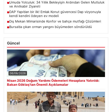
Umuda Yolculuk: 34 Yıllık Bekleyişin Ardından Gelen Mutluluk
■
ve Anıtkabir Ziyareti
DAP Yapı’dan bir ilk! Emlak Konut güvencesi Dap vizyonuyla
■
kendi kendini ödeyen ev modeli
Dış Mekan Mimarisinde Konfor ve bahçe mutfağı Çözümleri
■
Bursa’da çıkan orman yangını büyümeden söndürüldü
■
Güncel
06/08/2026
Nisan 2026 Doğum Yardımı Ödemeleri Hesaplara Yatırıldı:
Bakan Göktaş’tan Önemli Açıklamalar