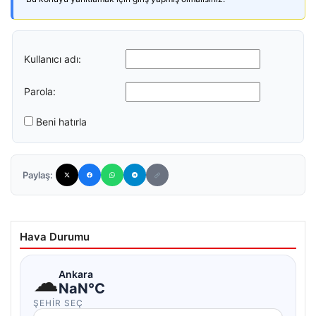
Kullanıcı adı:
Parola:
Beni hatırla
Paylaş:
Hava Durumu
☁
Ankara
NaN°C
ŞEHIR SEÇ