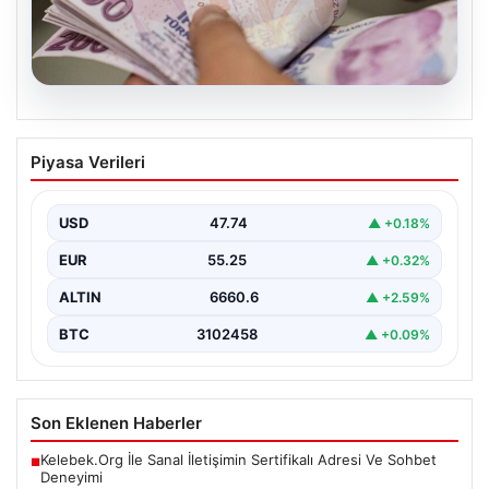
07.08.2026
Bayram ikramiyeleri ne zaman yatacak?
Piyasa Verileri
2026 Kurban Bayramı emekli ikramiye
ödemeleri
USD
47.74
▲ +0.18%
EUR
55.25
▲ +0.32%
ALTIN
6660.6
▲ +2.59%
BTC
3102458
▲ +0.09%
Son Eklenen Haberler
Kelebek.Org İle Sanal İletişimin Sertifikalı Adresi Ve Sohbet
■
Deneyimi