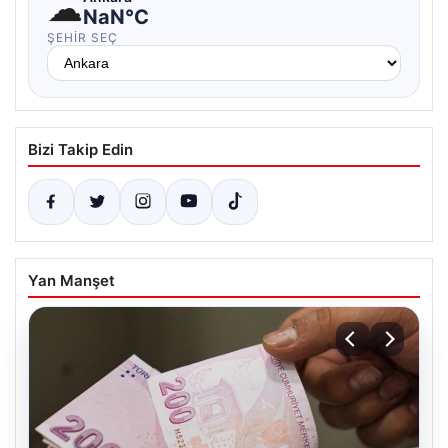
☁
NaN°C
ŞEHIR SEÇ
Bizi Takip Edin
Yan Manşet