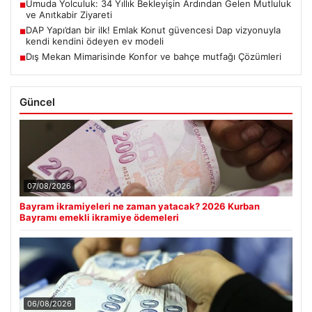
Umuda Yolculuk: 34 Yıllık Bekleyişin Ardından Gelen Mutluluk
■
ve Anıtkabir Ziyareti
DAP Yapı’dan bir ilk! Emlak Konut güvencesi Dap vizyonuyla
■
kendi kendini ödeyen ev modeli
Dış Mekan Mimarisinde Konfor ve bahçe mutfağı Çözümleri
■
Güncel
07/08/2026
Bayram ikramiyeleri ne zaman yatacak? 2026 Kurban
Bayramı emekli ikramiye ödemeleri
06/08/2026