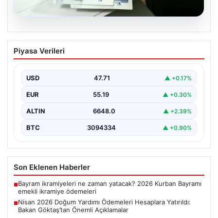
06.08.2026
Nisan 2026 Doğum Yardımı Ödemeleri
Piyasa Verileri
Hesaplara Yatırıldı: Bakan Göktaş’tan
Önemli Açıklamalar
USD
47.71
▲ +0.17%
Nisan ayı doğum yardımı ödemeleri, ihtiyaç sahibi aileler
tarafından büyük bir ilgiyle takip edilmeye…
EUR
55.19
▲ +0.30%
ALTIN
6648.0
▲ +2.39%
BTC
3094334
▲ +0.90%
Son Eklenen Haberler
Bayram ikramiyeleri ne zaman yatacak? 2026 Kurban Bayramı
■
emekli ikramiye ödemeleri
Nisan 2026 Doğum Yardımı Ödemeleri Hesaplara Yatırıldı:
■
Bakan Göktaş’tan Önemli Açıklamalar