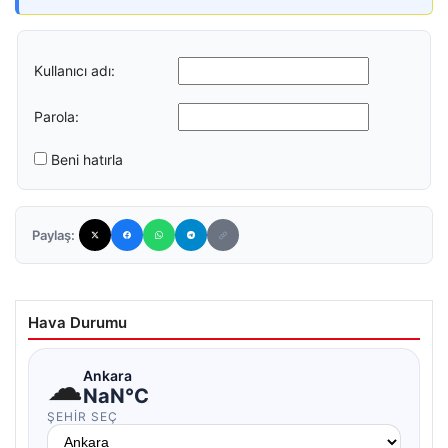
Kullanıcı adı:
Parola:
Beni hatırla
Paylaş:
Hava Durumu
☁
Ankara
NaN°C
ŞEHIR SEÇ