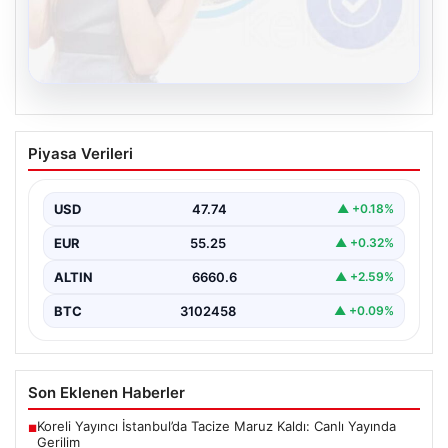
08.08.2026
Kelebek.Org İle Sanal İletişimin
Piyasa Verileri
Sertifikalı Adresi Ve Sohbet Deneyimi
İnternet ortamında bireylerin kaliteli bir şekilde bağlantı
sağlaması kritik bir önem taşımaktadır. Günümüzde
USD
47.74
▲ +0.18%
birçok…
EUR
55.25
▲ +0.32%
ALTIN
6660.6
▲ +2.59%
BTC
3102458
▲ +0.09%
Son Eklenen Haberler
Koreli Yayıncı İstanbul’da Tacize Maruz Kaldı: Canlı Yayında
■
Gerilim