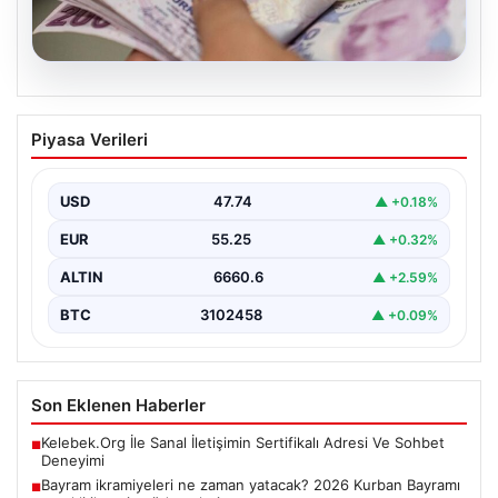
07.08.2026
Bayram ikramiyeleri ne zaman yatacak?
Piyasa Verileri
2026 Kurban Bayramı emekli ikramiye
ödemeleri
USD
47.74
▲ +0.18%
EUR
55.25
▲ +0.32%
ALTIN
6660.6
▲ +2.59%
BTC
3102458
▲ +0.09%
Son Eklenen Haberler
Kelebek.Org İle Sanal İletişimin Sertifikalı Adresi Ve Sohbet
■
Deneyimi
Bayram ikramiyeleri ne zaman yatacak? 2026 Kurban Bayramı
■