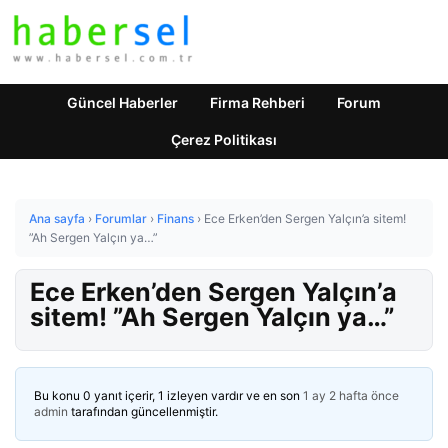
Güncel Haberler
Firma Rehberi
Forum
Çerez Politikası
Ana sayfa
›
Forumlar
›
Finans
›
Ece Erken’den Sergen Yalçın’a sitem!
”Ah Sergen Yalçın ya…”
Ece Erken’den Sergen Yalçın’a
sitem! ”Ah Sergen Yalçın ya…”
Bu konu 0 yanıt içerir, 1 izleyen vardır ve en son
1 ay 2 hafta önce
admin
tarafından güncellenmiştir.