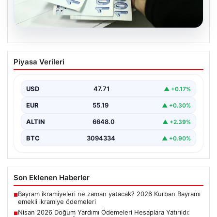
06.08.2026
Nisan 2026 Doğum Yardımı Ödemeleri
Piyasa Verileri
Hesaplara Yatırıldı: Bakan Göktaş’tan
Önemli Açıklamalar
USD
47.71
▲ +0.17%
Nisan ayı doğum yardımı ödemeleri, ihtiyaç sahibi aileler
tarafından büyük bir ilgiyle takip edilmeye…
EUR
55.19
▲ +0.30%
ALTIN
6648.0
▲ +2.39%
BTC
3094334
▲ +0.90%
Son Eklenen Haberler
Bayram ikramiyeleri ne zaman yatacak? 2026 Kurban Bayramı
■
emekli ikramiye ödemeleri
Nisan 2026 Doğum Yardımı Ödemeleri Hesaplara Yatırıldı:
■