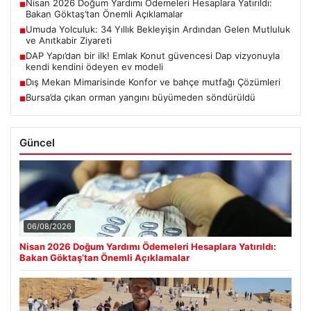
Nisan 2026 Doğum Yardımı Ödemeleri Hesaplara Yatırıldı:
■
Bakan Göktaş’tan Önemli Açıklamalar
Umuda Yolculuk: 34 Yıllık Bekleyişin Ardından Gelen Mutluluk
■
ve Anıtkabir Ziyareti
DAP Yapı’dan bir ilk! Emlak Konut güvencesi Dap vizyonuyla
■
kendi kendini ödeyen ev modeli
Dış Mekan Mimarisinde Konfor ve bahçe mutfağı Çözümleri
■
Bursa’da çıkan orman yangını büyümeden söndürüldü
■
Güncel
06/08/2026
Nisan 2026 Doğum Yardımı Ödemeleri Hesaplara Yatırıldı:
Bakan Göktaş’tan Önemli Açıklamalar