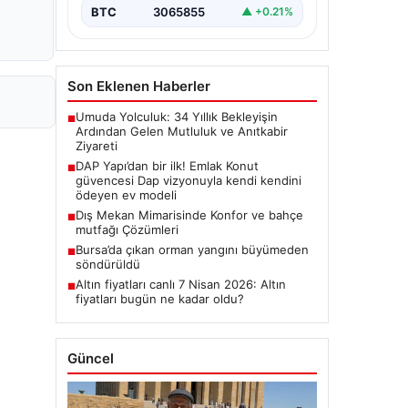
BTC
3065855
▲ +0.21%
Son Eklenen Haberler
Umuda Yolculuk: 34 Yıllık Bekleyişin
■
Ardından Gelen Mutluluk ve Anıtkabir
Ziyareti
DAP Yapı’dan bir ilk! Emlak Konut
■
güvencesi Dap vizyonuyla kendi kendini
ödeyen ev modeli
Dış Mekan Mimarisinde Konfor ve bahçe
■
mutfağı Çözümleri
Bursa’da çıkan orman yangını büyümeden
■
söndürüldü
Altın fiyatları canlı 7 Nisan 2026: Altın
■
fiyatları bugün ne kadar oldu?
Güncel