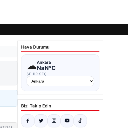
ı
Hava Durumu
☁
Ankara
NaN°C
ŞEHIR SEÇ
Bizi Takip Edin
#21348