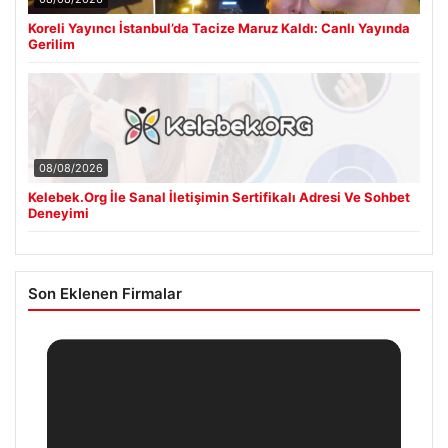
Koreli Yayıncı İstanbul’da Tacize Maruz Kaldı: Canlı Yayında
Gerilim
08/08/2026
Kelebek.Org İle Sanal İletişimin Sertifikalı Adresi Ve Sohbet
Deneyimi
Son Eklenen Firmalar