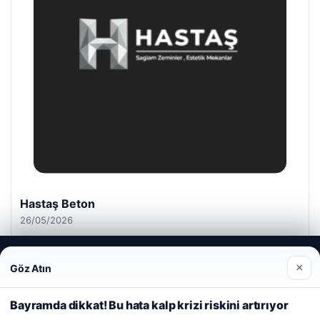
Hastaş Beton
26/05/2026
Web sitemizi nasıl kullandığınızı daha iyi anlayabilmek,
×
Göz Atın
deneyiminizi kişiselleştirmek ve geliştirmek amacıyla çerezler
kullanıyoruz.
Çerez Politikamız
Bayramda dikkat! Bu hata kalp krizi riskini artırıyor
Reddet
Kabul Et