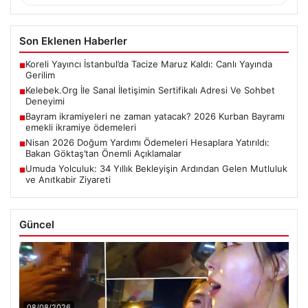
Son Eklenen Haberler
Koreli Yayıncı İstanbul’da Tacize Maruz Kaldı: Canlı Yayında
■
Gerilim
Kelebek.Org İle Sanal İletişimin Sertifikalı Adresi Ve Sohbet
■
Deneyimi
Bayram ikramiyeleri ne zaman yatacak? 2026 Kurban Bayramı
■
emekli ikramiye ödemeleri
Nisan 2026 Doğum Yardımı Ödemeleri Hesaplara Yatırıldı:
■
Bakan Göktaş’tan Önemli Açıklamalar
Umuda Yolculuk: 34 Yıllık Bekleyişin Ardından Gelen Mutluluk
■
ve Anıtkabir Ziyareti
Güncel
08/08/2026