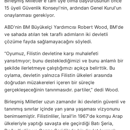
Birleşmiş Milletler'e tam üye olma başvurusunun önce
15 üyeli Güvenlik Konseyi'nin, ardından Genel Kurul'un
onaylanması gerekiyor.
ABD'nin BM Büyükelçi Yardımcısı Robert Wood, BM'de
ve sahada atılan tek taraflı adımların iki devletli
çözüme fayda sağlamayacağını söyledi.
“Oyumuz, Filistin devletine karşı muhalefeti
yansıtmıyor; bunu desteklediğimizi ve bunu anlamlı bir
şekilde ilerletmeye çalıştığımızı açıkça belirttik. Bu
oylama, devletin yalnızca Filistin ülkeleri arasında
doğrudan müzakereleri içeren bir süreçle
gerçekleşeceğinin tanınmasıdır. partiler,” dedi Wood.
Birleşmiş Milletler uzun zamandır iki devletin güvenli ve
tanınmış sınırlar içinde yan yana yaşaması vizyonunu
benimsemiştir. Filistinliler, İsrail'in 1967'de komşu Arap
ülkeleriyle yaptığı savaşta ele geçirdiği Batı Şeria,