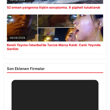
09/08/2026
52 orman yangınına ilişkin soruşturma. 9 şüpheli tutuklandı
08/08/2026
Koreli Yayıncı İstanbul’da Tacize Maruz Kaldı: Canlı Yayında
Gerilim
Son Eklenen Firmalar