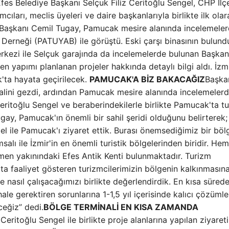
fes Belediye Başkanı Selçuk Filiz Ceritoğlu Sengel, CHP İlç
ları, meclis üyeleri ve daire başkanlarıyla birlikte ilk olar
e Başkanı Cemil Tugay, Pamucak mesire alanında incelemele
 Derneği (PATUYAB) ile görüştü. Eski çarşı binasının bulun
rkezi ile Selçuk garajında ​​da incelemelerde bulunan Başkan
en yapımı planlanan projeler hakkında detaylı bilgi aldı. İzm
k'ta hayata geçirilecek.
PAMUCAK'A BİZ BAKACAĞIZ
Başka
nalini gezdi, ardından Pamucak mesire alanında incelemeler
eritoğlu Sengel ve beraberindekilerle birlikte Pamucak'ta t
gay, Pamucak'ın önemli bir sahil şeridi olduğunu belirterek;
l ile Pamucak'ı ziyaret ettik. Burası önemsediğimiz bir böl
alı ile İzmir'in en önemli turistik bölgelerinden biridir. He
en yakınındaki Efes Antik Kenti bulunmaktadır. Turizm
a faaliyet gösteren turizmcilerimizin bölgenin kalkınmasın
e nasıl çalışacağımızı birlikte değerlendirdik. En kısa süred
e gerektiren sorunlarına 1-1,5 yıl içerisinde kalıcı çözümle
ceğiz” dedi.
BÖLGE TERMİNALİ EN KISA ZAMANDA
eritoğlu Sengel ile birlikte proje alanlarına yapılan ziyaret