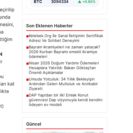
BTC
3094334
▲ +0.90%
çirilip
şında
mesini,
Son Eklenen Haberler
ma
Kelebek.Org İle Sanal İletişimin Sertifikalı
■
ttiğim
Adresi Ve Sohbet Deneyimi
Bayram ikramiyeleri ne zaman yatacak?
■
2026 Kurban Bayramı emekli ikramiye
N
ödemeleri
ir
Nisan 2026 Doğum Yardımı Ödemeleri
■
Hesaplara Yatırıldı: Bakan Göktaş’tan
Önemli Açıklamalar
bu
Umuda Yolculuk: 34 Yıllık Bekleyişin
■
lan kat
Ardından Gelen Mutluluk ve Anıtkabir
Ziyareti
ikte
DAP Yapı’dan bir ilk! Emlak Konut
■
güvencesi Dap vizyonuyla kendi kendini
ödeyen ev modeli
t)
Güncel