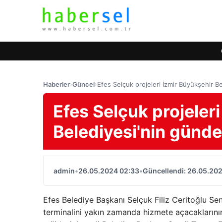
Haberler
›
Güncel
›
Efes Selçuk projeleri İzmir Büyükşehir
Efes Selçuk projeler
Belediyesi'nin gün
admin
•
26.05.2024 02:33
•
Güncellendi: 26.05.20
Efes Belediye Başkanı Selçuk Filiz Ceritoğlu Sen
terminalini yakın zamanda hizmete açacaklarının 