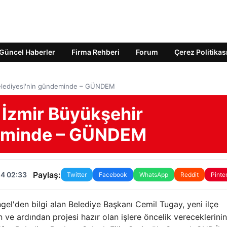
Güncel Haberler
Firma Rehberi
Forum
Çerez Politikas
 Belediyesi'nin gündeminde – GÜNDEM
i İzmir Büyükşehir
deminde – GÜNDEM
Paylaş:
24 02:33
Twitter
Facebook
WhatsApp
Reddit
Pinte
gel'den bilgi alan Belediye Başkanı Cemil Tugay, yeni ilçe
ve ardından projesi hazır olan işlere öncelik vereceklerinin