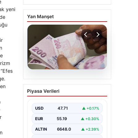
e
ak yeni
Yan Manşet
rde
duğu
ir
n
de
urizm
 “Efes
ge.
07.08.2026
Bayram ikramiyeleri ne
men
Piyasa Verileri
zaman yatacak? 2026
Kurban Bayramı emekli
a
ikramiye ödemeleri
USD
47.71
▲ +0.17%
e
r
EUR
55.19
▲ +0.30%
ALTIN
6648.0
▲ +2.39%
in