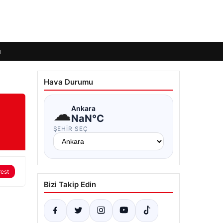
ı
Hava Durumu
☁
Ankara
NaN°C
ŞEHIR SEÇ
rest
Bizi Takip Edin