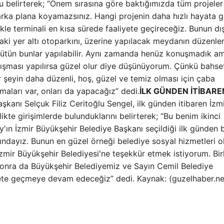
u belirterek; “Önem sırasına göre baktığımızda tüm projeler
arka plana koyamazsınız. Hangi projenin daha hızlı hayata ge
ikle terminali en kısa sürede faaliyete geçireceğiz. Bunun dı
aki yer altı otoparkını, üzerine yapılacak meydanın düzenle
 Bütün bunlar yapılabilir. Aynı zamanda henüz konuşmadık a
ışması yapılırsa güzel olur diye düşünüyorum. Çünkü bahse
r şeyin daha düzenli, hoş, güzel ve temiz olması için çaba
maları var, onları da yapacağız” dedi.
İLK GÜNDEN İTİBARE
şkanı Selçuk Filiz Ceritoğlu Sengel, ilk günden itibaren İzm
kte girişimlerde bulunduklarını belirterek; “Bu benim ikinci
ın İzmir Büyükşehir Belediye Başkanı seçildiği ilk günden 
ndayız. Bunun en güzel örneği belediye sosyal hizmetleri o
zmir Büyükşehir Belediyesi'ne teşekkür etmek istiyorum. Birl
 sonra da Büyükşehir Belediyemiz ve Sayın Cemil Belediye
arekete geçmeye devam edeceğiz” dedi. Kaynak: (guzelhaber.ne