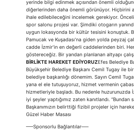
yerinde bilgi edinmek açısından önemli olduğun
diğerlerinden daha önemli görünüyor. Hiçbirini 
ihale edilebileceğini incelemek gerekiyor. Öncel
spor salonu projesi var. Şimdiki otogarın yanınd
uygun lokasyonda bir kültür tesisini konuştuk.
Pamucak ve Kuşadası'na giden yolda peyzaj çal
cadde İzmir'in en değerli caddelerinden biri. He
göstereceğiz. Bir yandan planlanan altyapı çalış
BİRLİKTE HAREKET EDİYORUZ
Efes Belediye Ba
Büyükşehir Belediye Başkanı Cemil Tugay ile birli
belediye başkanlığı dönemim. Sayın Cemil Tugay'
yana el ele tutuşuyoruz, hizmet vermenin çabası
hizmetleriyle başladı. Bu nedenle huzurunuzda İ
iyi şeyler yaptığımız zaten kanıtlandı. “Bundan
Başkanımızın belirttiği fizibil projeler için h
Güzel Haber Masası
—–Sponsorlu Bağlantılar—–