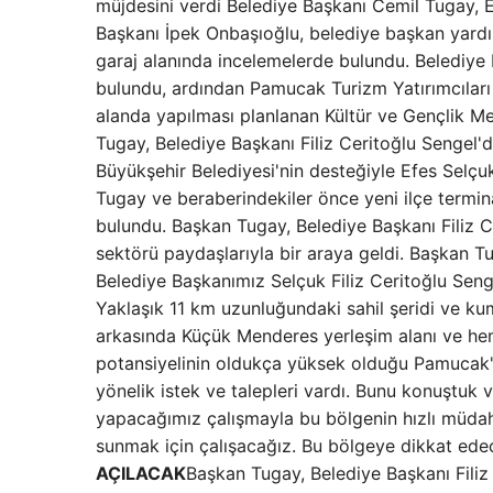
müjdesini verdi Belediye Başkanı Cemil Tugay, E
Başkanı İpek Onbaşıoğlu, belediye başkan yardımcı
garaj alanında incelemelerde bulundu. Belediy
bulundu, ardından Pamucak Turizm Yatırımcıları
alanda yapılması planlanan Kültür ve Gençlik Me
Tugay, Belediye Başkanı Filiz Ceritoğlu Sengel'd
Büyükşehir Belediyesi'nin desteğiyle Efes Selçu
Tugay ve beraberindekiler önce yeni ilçe termi
bulundu. Başkan Tugay, Belediye Başkanı Filiz C
sektörü paydaşlarıyla bir araya geldi. Başkan Tu
Belediye Başkanımız Selçuk Filiz Ceritoğlu Senge
Yaklaşık 11 km uzunluğundaki sahil şeridi ve kums
arkasında Küçük Menderes yerleşim alanı ve hem
potansiyelinin oldukça yüksek olduğu Pamucak't
yönelik istek ve talepleri vardı. Bunu konuştuk v
yapacağımız çalışmayla bu bölgenin hızlı müdahal
sunmak için çalışacağız. Bu bölgeye dikkat ede
AÇILACAK
Başkan Tugay, Belediye Başkanı Filiz C