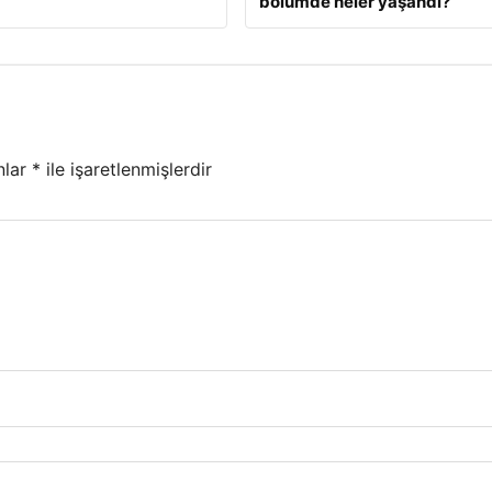
bölümde neler yaşandı?
nlar
*
ile işaretlenmişlerdir