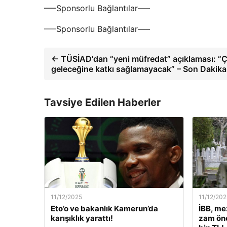
—–Sponsorlu Bağlantılar—–
—–Sponsorlu Bağlantılar—–
← TÜSİAD'dan “yeni müfredat” açıklaması: “Ç
geleceğine katkı sağlamayacak” – Son Dakika 
Tavsiye Edilen Haberler
11/12/2025
11/12/202
Eto’o ve bakanlık Kamerun’da
İBB, me
karışıklık yarattı!
zam öne