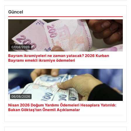
Güncel
07/08/2026
Bayram ikramiyeleri ne zaman yatacak? 2026 Kurban
Bayramı emekli ikramiye ödemeleri
06/08/2026
Nisan 2026 Doğum Yardımı Ödemeleri Hesaplara Yatırıldı:
Bakan Göktaş’tan Önemli Açıklamalar