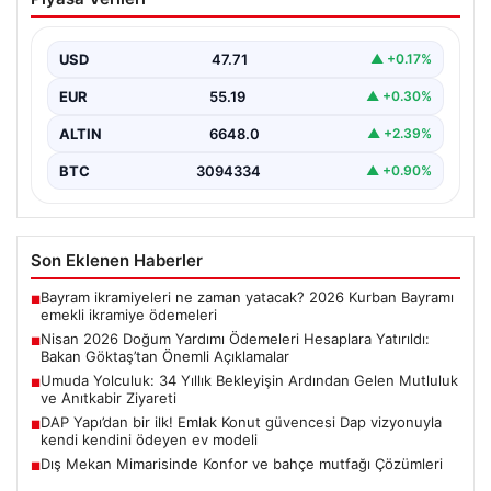
Hesaplara Yatırıldı: Bakan Göktaş’tan
Önemli Açıklamalar
USD
47.71
▲ +0.17%
Nisan ayı doğum yardımı ödemeleri, ihtiyaç sahibi aileler
tarafından büyük bir ilgiyle takip edilmeye…
EUR
55.19
▲ +0.30%
ALTIN
6648.0
▲ +2.39%
BTC
3094334
▲ +0.90%
Son Eklenen Haberler
Bayram ikramiyeleri ne zaman yatacak? 2026 Kurban Bayramı
■
emekli ikramiye ödemeleri
Nisan 2026 Doğum Yardımı Ödemeleri Hesaplara Yatırıldı:
■
Bakan Göktaş’tan Önemli Açıklamalar
Umuda Yolculuk: 34 Yıllık Bekleyişin Ardından Gelen Mutluluk
■
ve Anıtkabir Ziyareti
DAP Yapı’dan bir ilk! Emlak Konut güvencesi Dap vizyonuyla
■
kendi kendini ödeyen ev modeli
Dış Mekan Mimarisinde Konfor ve bahçe mutfağı Çözümleri
■