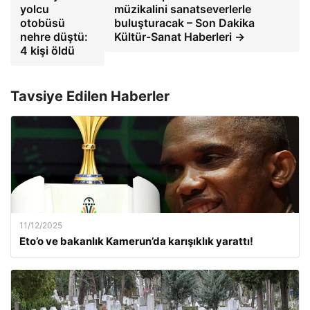
yolcu
müzikalini sanatseverlerle
otobüsü
buluşturacak – Son Dakika
nehre düştü:
Kültür-Sanat Haberleri →
4 kişi öldü
Tavsiye Edilen Haberler
11/12/2025
Eto’o ve bakanlık Kamerun’da karışıklık yarattı!