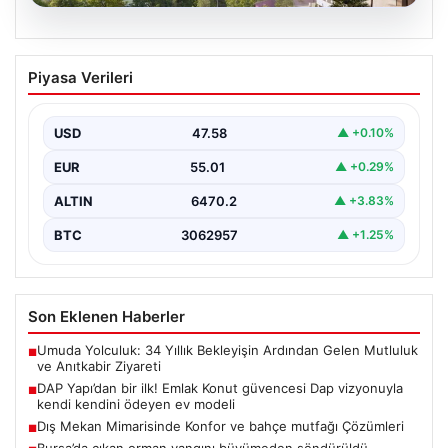
05.08.2026
DAP Yapı’dan bir ilk! Emlak Konut
Piyasa Verileri
güvencesi Dap vizyonuyla kendi
kendini ödeyen ev modeli
USD
47.58
▲ +0.10%
EUR
55.01
▲ +0.29%
ALTIN
6470.2
▲ +3.83%
BTC
3062957
▲ +1.25%
Son Eklenen Haberler
Umuda Yolculuk: 34 Yıllık Bekleyişin Ardından Gelen Mutluluk
■
ve Anıtkabir Ziyareti
DAP Yapı’dan bir ilk! Emlak Konut güvencesi Dap vizyonuyla
■
kendi kendini ödeyen ev modeli
Dış Mekan Mimarisinde Konfor ve bahçe mutfağı Çözümleri
■
Bursa’da çıkan orman yangını büyümeden söndürüldü