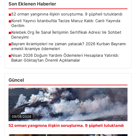
Son Eklenen Haberler
52 orman yangınına ilişkin soruşturma. 9 şüpheli tutuklandı
■
Koreli Yayıncı İstanbul’da Tacize Maruz Kaldı: Canlı Yayında
■
Gerilim
Kelebek.Org İle Sanal İletişimin Sertifikalı Adresi Ve Sohbet
■
Deneyimi
Bayram ikramiyeleri ne zaman yatacak? 2026 Kurban Bayramı
■
emekli ikramiye ödemeleri
Nisan 2026 Doğum Yardımı Ödemeleri Hesaplara Yatırıldı:
■
Bakan Göktaş’tan Önemli Açıklamalar
Güncel
09/08/2026
52 orman yangınına ilişkin soruşturma. 9 şüpheli tutuklandı