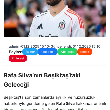
admin
•
01.12.2025 15:10
•
Güncellendi: 01.12.2025 15:10
Paylaş:
Twitter
Facebook
WhatsApp
Reddit
Pinterest
Rafa Silva’nın Beşiktaş’taki
Geleceği
Beşiktaş’ta son zamanlarda ayrılık ve huzursuzluk
haberleriyle gündeme gelen
Rafa Silva
hakkında önemli
bir gelişme yaşandı. Yıldız futbolcunun, Fatih