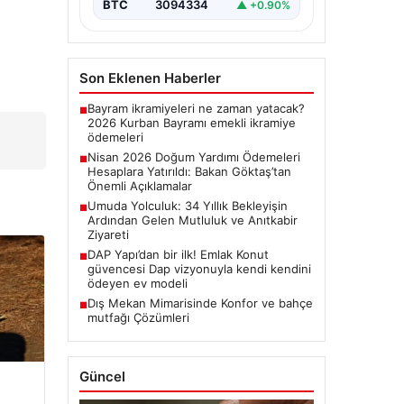
edilmeye…
BTC
3094334
▲ +0.90%
Son Eklenen Haberler
Bayram ikramiyeleri ne zaman yatacak?
■
2026 Kurban Bayramı emekli ikramiye
ödemeleri
Nisan 2026 Doğum Yardımı Ödemeleri
■
Hesaplara Yatırıldı: Bakan Göktaş’tan
Önemli Açıklamalar
Umuda Yolculuk: 34 Yıllık Bekleyişin
■
Ardından Gelen Mutluluk ve Anıtkabir
Ziyareti
DAP Yapı’dan bir ilk! Emlak Konut
■
güvencesi Dap vizyonuyla kendi kendini
ödeyen ev modeli
Dış Mekan Mimarisinde Konfor ve bahçe
■
mutfağı Çözümleri
Güncel