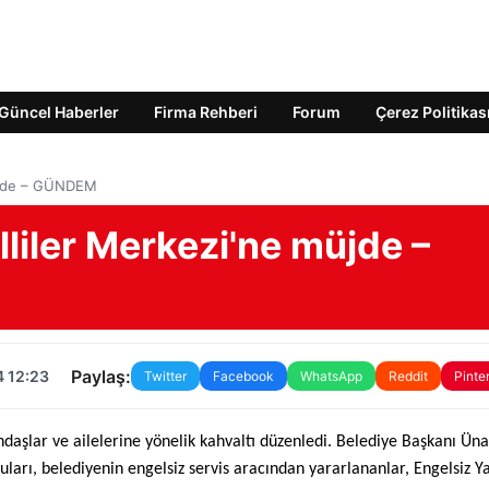
Güncel Haberler
Firma Rehberi
Forum
Çerez Politikas
müjde – GÜNDEM
lliler Merkezi'ne müjde –
Paylaş:
4 12:23
Twitter
Facebook
WhatsApp
Reddit
Pinte
daşlar ve ailelerine yönelik kahvaltı düzenledi. Belediye Başkanı Ünal
ları, belediyenin engelsiz servis aracından yararlananlar, Engelsiz 