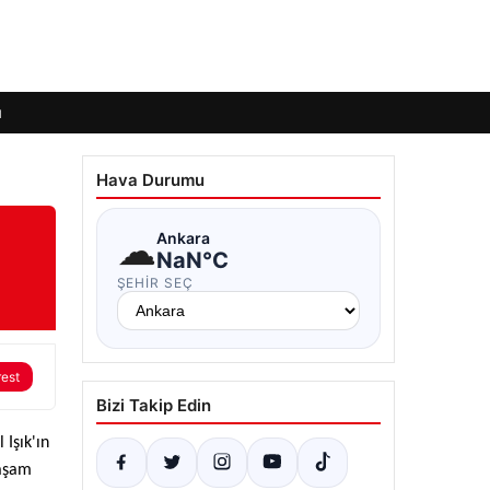
ı
Hava Durumu
☁
Ankara
NaN°C
ŞEHIR SEÇ
rest
Bizi Takip Edin
 Işık'ın
Yaşam