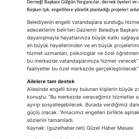
Derneği Başkanı Gülgün Yorgancılar, dernek üyeleri ve aile
Başkan Işık, engellilere yönelik planladığı projeleri anlat
Belediyenin engelli vatandaşlara sunduğu hizme
edeceklerini belirten Gaziemir Belediye Başkanı
dayanışmayla hayatlarınıza büyük katkı sağlayac
en büyük hayallerimden ve en büyük projelerim
hizmet uzmanları, psikologlar ve özel öğretmen
bu merkezde vatandaşlarımıza hizmet verecek” diy
faaliyetler bu özel merkezde gerçekleştirilecek”
Ailelere tam destek
Ailesinde engelli birey bulunan kişilerin büyük zo
konuştu: “Bu merkezde vereceğimiz hizmetler saye
ayırıp sosyalleşebilecek. Burada verdiğimiz danı
güçlü olacak. “Amacımız engelleri birlikte aşmak
sözlerini tamamladı.
Kaynak: (guzelhaber.net) Güzel Haber Masası