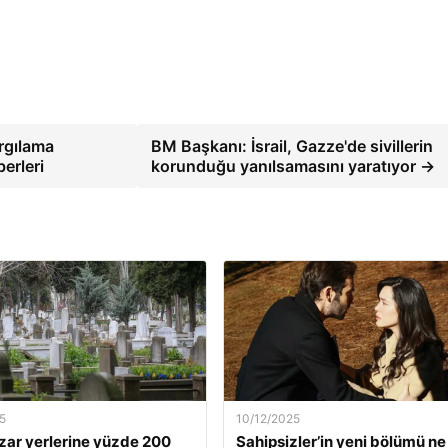
rgılama
BM Başkanı: İsrail, Gazze'de sivillerin
erleri
korunduğu yanılsamasını yaratıyor →
5
10/12/2025
zar yerlerine yüzde 200
Sahipsizler’in yeni bölümü ne