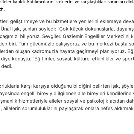
ler katıldı. Katılımcıların isteklerini ve karşılaştıkları sorunları din
tı.
tleri geliştirmeye ve bu hizmetlere yenilerini eklemeye dev
 Ünal Işık, şunları söyledi: “Çok küçük dokunuşlarla, dayanı
ağımızı biliyoruz. Sevgiler. Gaziemir Engelliler Merkezi'ni
den biri. Tüm gücümüzle çalışıyoruz ve bu merkezi başta so
lerden oluşan kadromuzla hayata geçirmeyi planlıyoruz. Eği
e konuştu. “Eğitimler, sosyal, kültürel etkinlikler ve sport
 dedi.
rluklarla karşı karşıya olduğunu bildiğini belirten Işık, şöyle
sinde engelli bireyiyle ilgilenen aile bireyleri kendilerine 
şmanlık hizmetleriyle aileler sosyal ve psikolojik açıdan da
, ailelerin sorumluluklarını paylaşarak onlara nefes aldırmak