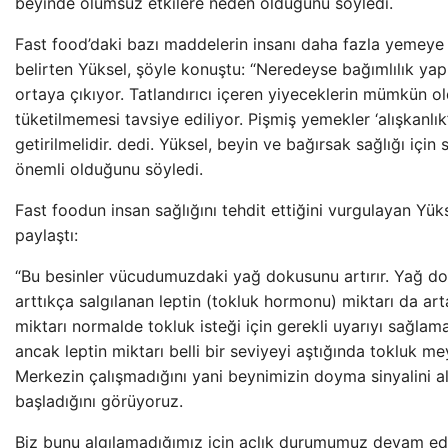
beyinde olumsuz etkilere neden olduğunu söyledi.
Fast food’daki bazı maddelerin insanı daha fazla yemeye t
belirten Yüksel, şöyle konuştu: “Neredeyse bağımlılık yap
ortaya çıkıyor. Tatlandırıcı içeren yiyeceklerin mümkün 
tüketilmemesi tavsiye ediliyor. Pişmiş yemekler ‘alışkanlık
getirilmelidir. dedi. Yüksel, beyin ve bağırsak sağlığı için
önemli olduğunu söyledi.
Fast foodun insan sağlığını tehdit ettiğini vurgulayan Yükse
paylaştı:
“Bu besinler vücudumuzdaki yağ dokusunu artırır. Yağ do
arttıkça salgılanan leptin (tokluk hormonu) miktarı da arta
miktarı normalde tokluk isteği için gerekli uyarıyı sağlam
ancak leptin miktarı belli bir seviyeyi aştığında tokluk me
Merkezin çalışmadığını yani beynimizin doyma sinyalini 
başladığını görüyoruz.
Biz bunu algılamadığımız için açlık durumumuz devam ed