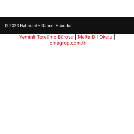
© 2026 Habersel – Güncel Haberler
Yeminli Tercüme Bürosu
|
Malta Dil Okulu
|
lemagrup.com.tr
rbahis
rbahis
dhub
betcio