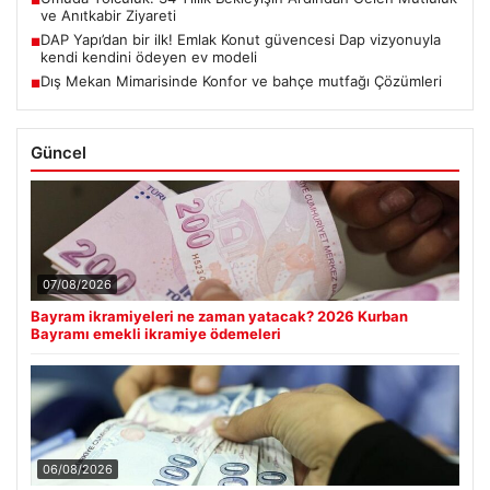
ve Anıtkabir Ziyareti
DAP Yapı’dan bir ilk! Emlak Konut güvencesi Dap vizyonuyla
■
kendi kendini ödeyen ev modeli
Dış Mekan Mimarisinde Konfor ve bahçe mutfağı Çözümleri
■
Güncel
07/08/2026
Bayram ikramiyeleri ne zaman yatacak? 2026 Kurban
Bayramı emekli ikramiye ödemeleri
06/08/2026