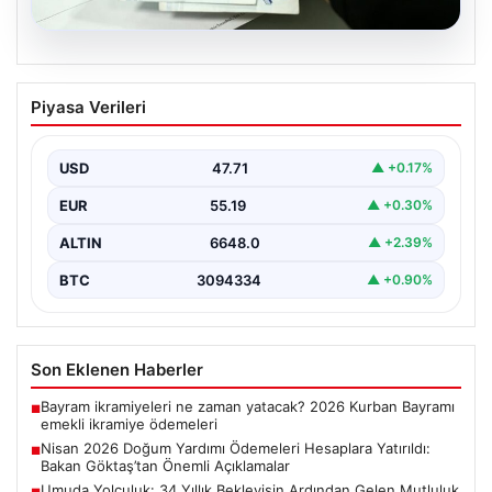
06.08.2026
Nisan 2026 Doğum Yardımı Ödemeleri
Piyasa Verileri
Hesaplara Yatırıldı: Bakan Göktaş’tan
Önemli Açıklamalar
USD
47.71
▲ +0.17%
Nisan ayı doğum yardımı ödemeleri, ihtiyaç sahibi aileler
tarafından büyük bir ilgiyle takip edilmeye…
EUR
55.19
▲ +0.30%
ALTIN
6648.0
▲ +2.39%
BTC
3094334
▲ +0.90%
Son Eklenen Haberler
Bayram ikramiyeleri ne zaman yatacak? 2026 Kurban Bayramı
■
emekli ikramiye ödemeleri
Nisan 2026 Doğum Yardımı Ödemeleri Hesaplara Yatırıldı:
■
Bakan Göktaş’tan Önemli Açıklamalar
Umuda Yolculuk: 34 Yıllık Bekleyişin Ardından Gelen Mutluluk
■