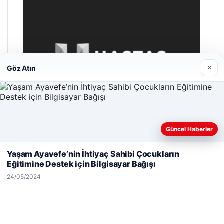
×
Göz Atın
Güncel Haberler
Web sitemizi nasıl kullandığınızı daha iyi anlayabilmek,
deneyiminizi kişiselleştirmek ve geliştirmek amacıyla çerezler
Yaşam Ayavefe’nin İhtiyaç Sahibi Çocukların
kullanıyoruz.
Çerez Politikamız
Eğitimine Destek için Bilgisayar Bağışı
Reddet
Kabul Et
Hastaş Beton
24/05/2024
26/05/2026