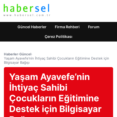
Güncel Haberler
Firma Rehberi
Forum
Çerez Politikası
Haberler
›
Güncel
›
Yaşam Ayavefe’nin İhtiyaç Sahibi Çocukların Eğitimine Destek için
Bilgisayar Bağışı
Yaşam Ayavefe’nin
İhtiyaç Sahibi
Çocukların Eğitimine
Destek için Bilgisayar