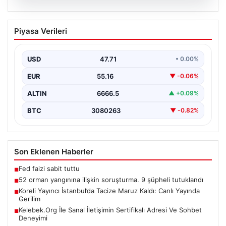
09.08.2026
52 orman yangınına ilişkin soruşturma.
Piyasa Verileri
9 şüpheli tutuklandı
{ “title”: “Orman Yangınlarıyla İlgili Soruşturmalarda 9
Kişi Tutuklandı”, “content”: “ Adalet Bakanı Akın…
USD
47.71
• 0.00%
EUR
55.16
▼ -0.06%
ALTIN
6666.5
▲ +0.09%
BTC
3080263
▼ -0.82%
Son Eklenen Haberler
Fed faizi sabit tuttu
■
52 orman yangınına ilişkin soruşturma. 9 şüpheli tutuklandı
■
Koreli Yayıncı İstanbul’da Tacize Maruz Kaldı: Canlı Yayında
■
Gerilim
Kelebek.Org İle Sanal İletişimin Sertifikalı Adresi Ve Sohbet
■
Deneyimi